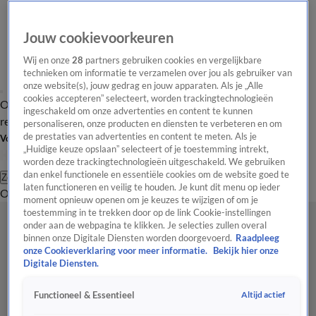
Jouw cookievoorkeuren
Wij en onze
28
partners gebruiken cookies en vergelijkbare
technieken om informatie te verzamelen over jou als gebruiker van
onze website(s), jouw gedrag en jouw apparaten. Als je „Alle
cookies accepteren” selecteert, worden trackingtechnologieën
Overzicht
Tip de
Laatste nieuws
Regionieuws
Het beste van Hart
ingeschakeld om onze advertenties en content te kunnen
redactie
personaliseren, onze producten en diensten te verbeteren en om
de prestaties van advertenties en content te meten. Als je
Volg Hart van Nederland
„Huidige keuze opslaan” selecteert of je toestemming intrekt,
worden deze trackingtechnologieën uitgeschakeld. We gebruiken
dan enkel functionele en essentiële cookies om de website goed te
Zoeken
laten functioneren en veilig te houden. Je kunt dit menu op ieder
Overzicht
Regio
Uitzendingen
Weer
Tip de redactie
Panel
Video's
moment opnieuw openen om je keuzes te wijzigen of om je
toestemming in te trekken door op de link Cookie-instellingen
onder aan de webpagina te klikken. Je selecties zullen overal
binnen onze Digitale Diensten worden doorgevoerd.
Raadpleeg
onze Cookieverklaring voor meer informatie.
Bekijk hier onze
Digitale Diensten.
Altijd actief
Functioneel & Essentieel