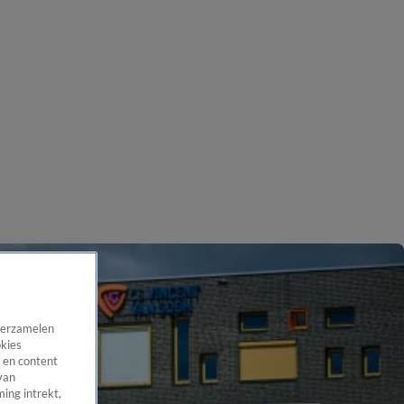
 verzamelen
okies
 en content
van
ing intrekt,