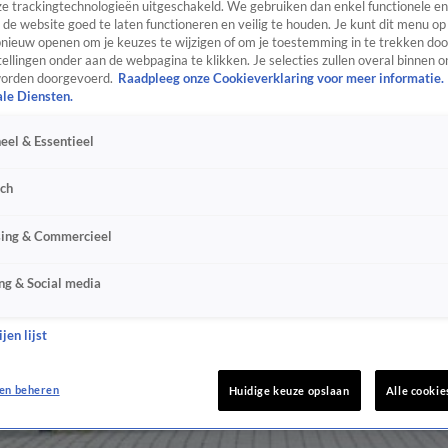
e trackingtechnologieën uitgeschakeld. We gebruiken dan enkel functionele en
de website goed te laten functioneren en veilig te houden. Je kunt dit menu op
ieuw openen om je keuzes te wijzigen of om je toestemming in te trekken door
ellingen onder aan de webpagina te klikken. Je selecties zullen overal binnen o
orden doorgevoerd.
Raadpleeg onze Cookieverklaring voor meer informatie.
ale Diensten.
eel & Essentieel
sch
sing & Commercieel
ng & Social media
jen lijst
en beheren
Huidige keuze opslaan
Alle cookie