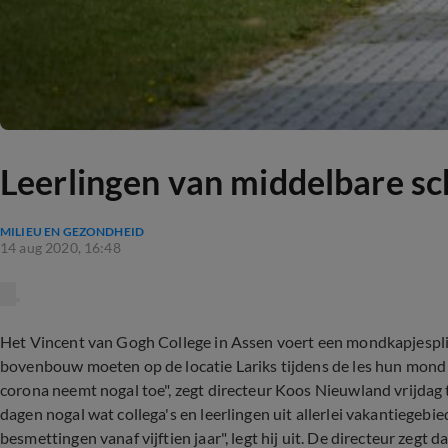
Leerlingen van middelbare s
MILIEU EN GEZONDHEID
14 aug 2020, 16:48
Het Vincent van Gogh College in Assen voert een mondkapjesplich
bovenbouw moeten op de locatie Lariks tijdens de les hun mond
corona neemt nogal toe", zegt directeur Koos Nieuwland vrijda
dagen nogal wat collega's en leerlingen uit allerlei vakantiegebi
besmettingen vanaf vijftien jaar", legt hij uit. De directeur zegt