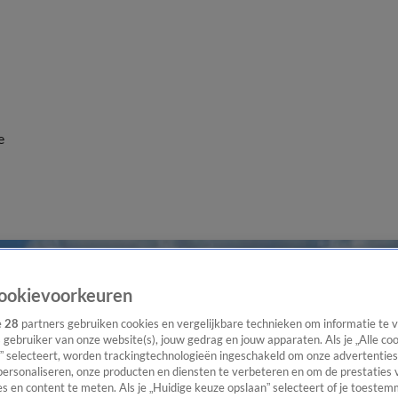
e
ookievoorkeuren
e
28
partners gebruiken cookies en vergelijkbare technieken om informatie te
s gebruiker van onze website(s), jouw gedrag en jouw apparaten. Als je „Alle co
” selecteert, worden trackingtechnologieën ingeschakeld om onze advertenties
personaliseren, onze producten en diensten te verbeteren en om de prestaties 
s en content te meten. Als je „Huidige keuze opslaan” selecteert of je toestemm