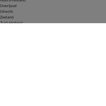
Overijssel
Utrecht
Zeeland
Zuid-Holland
Voorwaarden
Over ons
Privacyverklaring
Gebruiksvoorwaarden
Cookieverklaring
Digitale diensten
Cookie instellingen
Upod & Talpa Network
Adverteren
Vacatures
Publieksservice
Tip de redactie
Correcties en aanvullingen
Redactiestatuut Hart van Nederland