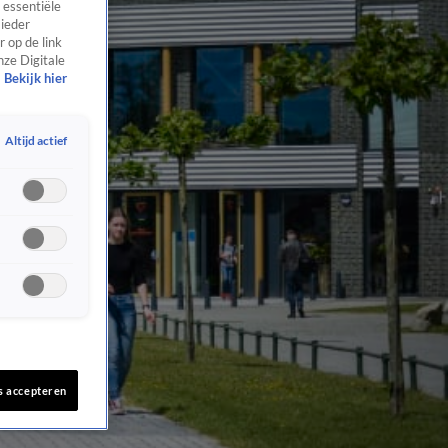
 essentiële
 ieder
 op de link
nze Digitale
Bekijk hier
Altijd actief
s accepteren