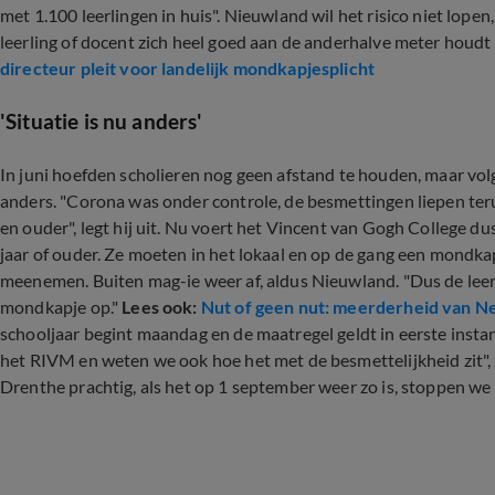
met 1.100 leerlingen in huis". Nieuwland wil het risico niet lopen,
leerling of docent zich heel goed aan de anderhalve meter houdt
directeur pleit voor landelijk mondkapjesplicht
'Situatie is nu anders'
In juni hoefden scholieren nog geen afstand te houden, maar vol
anders. "Corona was onder controle, de besmettingen liepen teru
en ouder", legt hij uit. Nu voert het Vincent van Gogh College du
jaar of ouder. Ze moeten in het lokaal en op de gang een mondka
meenemen. Buiten mag-ie weer af, aldus Nieuwland. "Dus de lee
mondkapje op."
Lees ook:
Nut of geen nut: meerderheid van N
schooljaar begint maandag en de maatregel geldt in eerste inst
het RIVM en weten we ook hoe het met de besmettelijkheid zit", z
Drenthe prachtig, als het op 1 september weer zo is, stoppen we