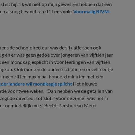
 stelt hij. "Ik wil niet op mijn gewesten hebben dat een
 en alsnog besmet raakt."
Lees ook:
Voormalig RIVM-
gens de schooldirecteur was de situatie toen ook
g en er was geen gedoe over jongeren van vijftien jaar
s een mondkapjesplicht in voor leerlingen van vijftien
pje op. Ook moeten de oudere scholieren er zelf eentje
rlingen zitten maximaal honderd minuten met een
ederlanders wil mondkapjesplicht
Het nieuwe
antie voor twee weken. "Dan hebben we de getallen van
egt de directeur tot slot. "Voor de zomer was het in
 er onmiddellijk mee." Beeld: Persbureau Meter