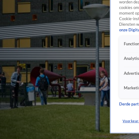
worden dez
cookies om 
moment opn
Cookie-inst
Diensten w
onze Digit
Function
Analyti
Adverti
Marketi
Derde parti
Voorkeur