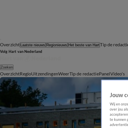
Overzicht
Tip de redacti
Laatste nieuws
Regionieuws
Het beste van Hart
Volg Hart van Nederland
Zoeken
Overzicht
Regio
Uitzendingen
Weer
Tip de redactie
Panel
Video's
Jouw c
Wij en onz
over jou al
accepteren
te kunnen 
advertentie