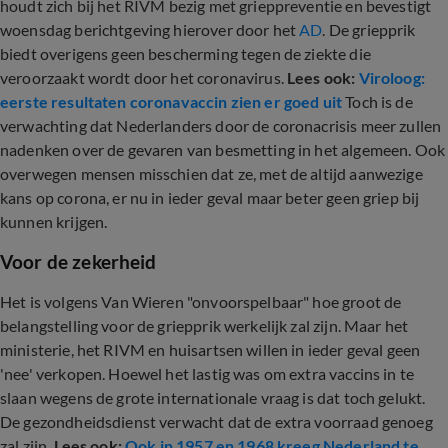
houdt zich bij het RIVM bezig met grieppreventie en bevestigt
woensdag berichtgeving hierover door het
AD
. De griepprik
biedt overigens geen bescherming tegen de ziekte die
veroorzaakt wordt door het coronavirus.
Lees ook:
Viroloog:
eerste resultaten coronavaccin zien er goed uit
Toch is de
verwachting dat Nederlanders door de coronacrisis meer zullen
nadenken over de gevaren van besmetting in het algemeen. Ook
overwegen mensen misschien dat ze, met de altijd aanwezige
kans op corona, er nu in ieder geval maar beter geen griep bij
kunnen krijgen.
Voor de zekerheid
Het is volgens Van Wieren "onvoorspelbaar" hoe groot de
belangstelling voor de griepprik werkelijk zal zijn. Maar het
ministerie, het RIVM en huisartsen willen in ieder geval geen
'nee' verkopen. Hoewel het lastig was om extra vaccins in te
slaan wegens de grote internationale vraag is dat toch gelukt.
De gezondheidsdienst verwacht dat de extra voorraad genoeg
zal zijn.
Lees ook:
Ook in 1957 en 1968 kreeg Nederland te