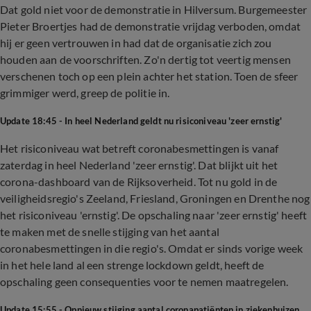
Dat gold niet voor de demonstratie in Hilversum. Burgemeester
Pieter Broertjes had de demonstratie vrijdag verboden, omdat
hij er geen vertrouwen in had dat de organisatie zich zou
houden aan de voorschriften. Zo'n dertig tot veertig mensen
verschenen toch op een plein achter het station. Toen de sfeer
grimmiger werd, greep de politie in.
Update 18:45 - In heel Nederland geldt nu risiconiveau 'zeer ernstig'
Het risiconiveau wat betreft coronabesmettingen is vanaf
zaterdag in heel Nederland 'zeer ernstig'. Dat blijkt uit het
corona-dashboard van de Rijksoverheid. Tot nu gold in de
veiligheidsregio's Zeeland, Friesland, Groningen en Drenthe nog
het risiconiveau 'ernstig'. De opschaling naar 'zeer ernstig' heeft
te maken met de snelle stijging van het aantal
coronabesmettingen in die regio's. Omdat er sinds vorige week
in het hele land al een strenge lockdown geldt, heeft de
opschaling geen consequenties voor te nemen maatregelen.
Update 15:55 - Opnieuw stijging aantal coronapatiënten in ziekenhuizen