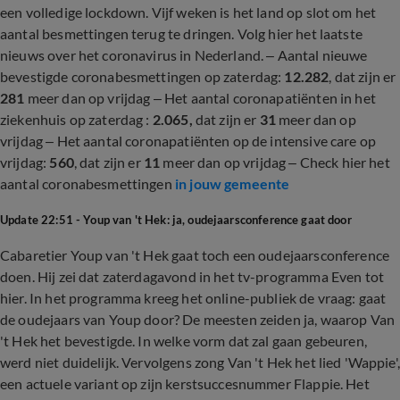
een volledige lockdown. Vijf weken is het land op slot om het
aantal besmettingen terug te dringen. Volg hier het laatste
nieuws over het coronavirus in Nederland. – Aantal nieuwe
bevestigde coronabesmettingen op zaterdag:
12.282
, dat zijn er
281
meer dan op vrijdag – Het aantal coronapatiënten in het
ziekenhuis op zaterdag :
2.065,
dat zijn er
31
meer dan op
vrijdag – Het aantal coronapatiënten op de intensive care op
vrijdag:
560
, dat zijn er
11
meer dan op vrijdag – Check hier het
aantal coronabesmettingen
in jouw gemeente
Update 22:51 - Youp van 't Hek: ja, oudejaarsconference gaat door
Cabaretier Youp van 't Hek gaat toch een oudejaarsconference
doen. Hij zei dat zaterdagavond in het tv-programma Even tot
hier. In het programma kreeg het online-publiek de vraag: gaat
de oudejaars van Youp door? De meesten zeiden ja, waarop Van
't Hek het bevestigde. In welke vorm dat zal gaan gebeuren,
werd niet duidelijk. Vervolgens zong Van 't Hek het lied 'Wappie',
een actuele variant op zijn kerstsuccesnummer Flappie. Het