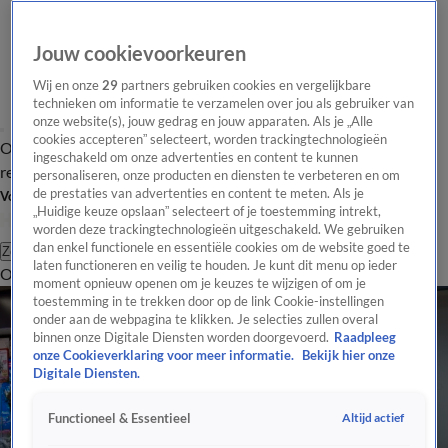
Jouw cookievoorkeuren
Wij en onze
29
partners gebruiken cookies en vergelijkbare
technieken om informatie te verzamelen over jou als gebruiker van
onze website(s), jouw gedrag en jouw apparaten. Als je „Alle
cookies accepteren” selecteert, worden trackingtechnologieën
Overzicht
Tip de
Laatste nieuws
Regionieuws
Het beste van Hart
ingeschakeld om onze advertenties en content te kunnen
redactie
personaliseren, onze producten en diensten te verbeteren en om
de prestaties van advertenties en content te meten. Als je
Volg Hart van Nederland
„Huidige keuze opslaan” selecteert of je toestemming intrekt,
worden deze trackingtechnologieën uitgeschakeld. We gebruiken
dan enkel functionele en essentiële cookies om de website goed te
Zoeken
laten functioneren en veilig te houden. Je kunt dit menu op ieder
Overzicht
Regio
Uitzendingen
Weer
Tip de redactie
Panel
Video's
moment opnieuw openen om je keuzes te wijzigen of om je
toestemming in te trekken door op de link Cookie-instellingen
onder aan de webpagina te klikken. Je selecties zullen overal
binnen onze Digitale Diensten worden doorgevoerd.
Raadpleeg
onze Cookieverklaring voor meer informatie.
Bekijk hier onze
Digitale Diensten.
Altijd actief
Functioneel & Essentieel