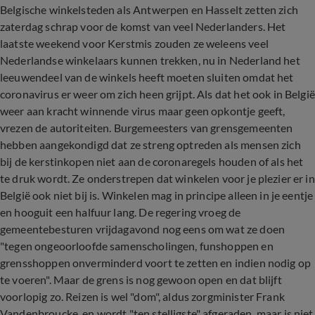
Belgische winkelsteden als Antwerpen en Hasselt zetten zich
zaterdag schrap voor de komst van veel Nederlanders. Het
laatste weekend voor Kerstmis zouden ze weleens veel
Nederlandse winkelaars kunnen trekken, nu in Nederland het
leeuwendeel van de winkels heeft moeten sluiten omdat het
coronavirus er weer om zich heen grijpt. Als dat het ook in België
weer aan kracht winnende virus maar geen opkontje geeft,
vrezen de autoriteiten. Burgemeesters van grensgemeenten
hebben aangekondigd dat ze streng optreden als mensen zich
bij de kerstinkopen niet aan de coronaregels houden of als het
te druk wordt. Ze onderstrepen dat winkelen voor je plezier er in
België ook niet bij is. Winkelen mag in principe alleen in je eentje
en hooguit een halfuur lang. De regering vroeg de
gemeentebesturen vrijdagavond nog eens om wat ze doen
"tegen ongeoorloofde samenscholingen, funshoppen en
grensshoppen onverminderd voort te zetten en indien nodig op
te voeren". Maar de grens is nog gewoon open en dat blijft
voorlopig zo. Reizen is wel "dom", aldus zorgminister Frank
Vandenbroucke, en wordt "ten stelligste" afgeraden, maar is niet