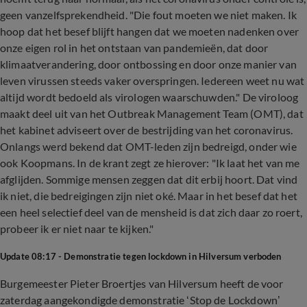
geen vanzelfsprekendheid. "Die fout moeten we niet maken. Ik
hoop dat het besef blijft hangen dat we moeten nadenken over
onze eigen rol in het ontstaan van pandemieën, dat door
klimaatverandering, door ontbossing en door onze manier van
leven virussen steeds vaker overspringen. Iedereen weet nu wat
altijd wordt bedoeld als virologen waarschuwden." De viroloog
maakt deel uit van het Outbreak Management Team (OMT), dat
het kabinet adviseert over de bestrijding van het coronavirus.
Onlangs werd bekend dat OMT-leden zijn bedreigd, onder wie
ook Koopmans. In de krant zegt ze hierover: "Ik laat het van me
afglijden. Sommige mensen zeggen dat dit erbij hoort. Dat vind
ik niet, die bedreigingen zijn niet oké. Maar in het besef dat het
een heel selectief deel van de mensheid is dat zich daar zo roert,
probeer ik er niet naar te kijken."
Update 08:17 - Demonstratie tegen lockdown in Hilversum verboden
Burgemeester Pieter Broertjes van Hilversum heeft de voor
zaterdag aangekondigde demonstratie ‘Stop de Lockdown’