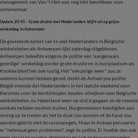
management van Van 't Hek was nog niet bereikbaar voor
commentaar.
Update 20:45 - Grote drukte met Nederlanders blijft uit op grijze
winkeldag in Antwerpen
De gevreesde komst van te veel Nederlanders in Belgische
winkelsteden als Antwerpen lijkt zaterdag uitgebleven.
Antwerpen beleefde volgens de politie een "aangenaam
gezellige" winkeldag zonder grote drukte en in kustplaatsen als
Knokke bleef het ook rustig. Het "miezerige weer" zou ze
weleens kunnen hebben gered, denkt de Antwerpse politie.
België vreesde dat Nederlanders in het laatste weekend voor
Kerstmis voor de kerstinkopen zouden uitwijken naar Belgische
winkelsteden, nu Nederland weer op slot is gegaan en de meeste
winkels hebben moeten sluiten. Burgemeesters kondigden aan
streng op te treden als het te druk zou worden of de hand zou
worden gelicht met de coronaregels. Maar in Antwerpen waren
er "helemaal geen problemen", zegt de politie. Er hoefde dan ook
geen straat te worden afgesloten en ook andere maatregelen