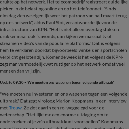
drukte op het netwerk. Het telecombedrijf registreert duidelijke
pieken in de belasting online en op het telefoonnet. "Sinds
dinsdag zien we eigenlijk weer het patroon van half maart terug
op ons netwerk", aldus Paul Slot, verantwoordelijk voor de
infrastructuur van KPN. "Het is niet alleen overdag stukken
drukker maar ook ’s avonds, dan kijken we massaal tv of
streamen video's van de populaire platforms." Dat is volgens
hem te verklaren doordat bijvoorbeeld winkels en sportscholen
verplicht gesloten zijn. Komende week is het volgens de KPN-
zegsman vermoedelijk wat rustiger op het netwerk omdat veel
mensen dan vrij zijn.
Update 09:30 - 'We moeten ons wapenen tegen volgende uitbraak'
"We moeten nu investeren en ons wapenen tegen een volgende
uitbraak." Dat zegt viroloog Marion Koopmans in een interview
met
Trouw
. Ze ziet daarin een rol weggelegd voor de
wetenschap. "Het lijkt me een enorme uitdaging om te
onderzoeken of je zo'n uitbraak kunt voorspellen." Koopmans
noemt terug naar normaal, als het coronavirus onder controle is,