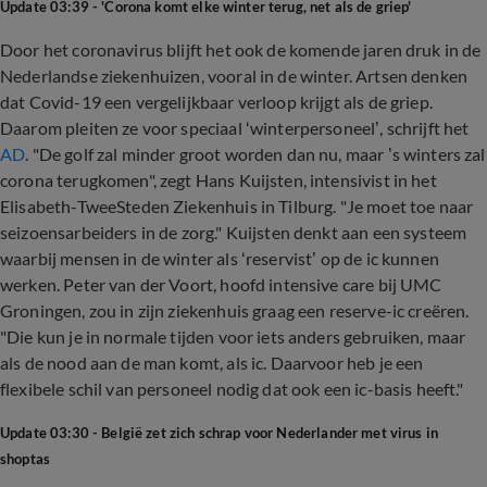
Update 03:39 - 'Corona komt elke winter terug, net als de griep'
Door het coronavirus blijft het ook de komende jaren druk in de
Nederlandse ziekenhuizen, vooral in de winter. Artsen denken
dat Covid-19 een vergelijkbaar verloop krijgt als de griep.
Daarom pleiten ze voor speciaal ‘winterpersoneel’, schrijft het
AD
. "De golf zal minder groot worden dan nu, maar ’s winters zal
corona terugkomen", zegt Hans Kuijsten, intensivist in het
Elisabeth-TweeSteden Ziekenhuis in Tilburg. "Je moet toe naar
seizoensarbeiders in de zorg." Kuijsten denkt aan een systeem
waarbij mensen in de winter als ‘reservist’ op de ic kunnen
werken. Peter van der Voort, hoofd intensive care bij UMC
Groningen, zou in zijn ziekenhuis graag een reserve-ic creëren.
"Die kun je in normale tijden voor iets anders gebruiken, maar
als de nood aan de man komt, als ic. Daarvoor heb je een
flexibele schil van personeel nodig dat ook een ic-basis heeft."
Update 03:30 - België zet zich schrap voor Nederlander met virus in
shoptas