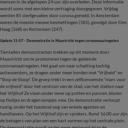
mensen in de afgelopen 24 uur zijn overleden. Deze informatie
wordt soms met een kleine vertraging doorgegeven. Vrijdag
werden 85 sterfgevallen door corona gemeld. In Amsterdam
waren de meeste nieuwe besmettingen (581), gevolgd door Den
Haag (268) en Rotterdam (247).
Update 15:07 - Demonstratie in Maastricht tegen coronamaatregelen
Tientallen demonstranten trekken op dit moment door
Maastricht om te protesteren tegen de geldende
coronamaatregelen. Het gaat om naar schatting tachtig
actievoerders, ze dragen onder meer borden met "Vrijheid" en
"Stop de Sloop". De groep trekt in een zelfbenoemde "mars voor
de vrijheid" door het centrum van de stad, van het station naar
het Vrijthof Ze slaan onder meer op potten en pannen, blazen
op fluitjes en dragen lampjes mee. De demonstratie verloopt
rustig, onder het toeziend oog van enkele agenten en
handhavers. Op het Vrijthof zijn er sprekers. Rond 16.00 uur zijn
de betogers van plan om een hart vormen op het centrale plein.
De demonstratie wordt onder meer gesteund door de