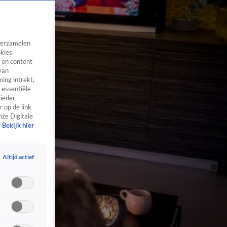
 verzamelen
okies
 en content
van
ing intrekt,
 essentiële
 ieder
 op de link
nze Digitale
Bekijk hier
Altijd actief