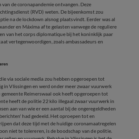
gen van de coronapandemie ontvangen. Deze
lichtingsdienst (RVD) weten. De bijeenkomst zou
eptie na de lockdown alsnog plaatsvindt. Eerder was al
xander en Máxima af te gelasten vanwege de reguliere
n van het corps diplomatique bij het koninklijk paar
staat vertegenwoordigen, zoals ambassadeurs en
heren
 die via sociale media zou hebben opgeroepen tot
 in Vlissingen en werd onder meer zwaar vuurwerk
de gemeente Reimerswaal ook heeft opgeroepen tot
e heeft de politie 22 kilo illegaal zwaar vuurwerk in
en aan van wie er een aantal bij de ongeregeldheden
 berichten' had gedeeld. Het oproepen tot en
ijpen dat deze tijd met de huidige coronamaatregelen
oon niet te tolereren, is de boodschap van de politie.
r rellen en vuurwerk. Behalve in Vlissingen is het de