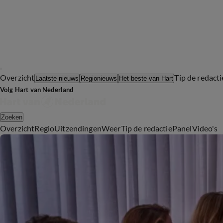
Overzicht
Tip de redacti
Laatste nieuws
Regionieuws
Het beste van Hart
Volg Hart van Nederland
Zoeken
Overzicht
Regio
Uitzendingen
Weer
Tip de redactie
Panel
Video's