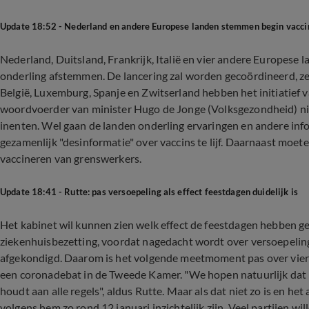
Update 18:52 - Nederland en andere Europese landen stemmen begin vaccin
Nederland, Duitsland, Frankrijk, Italië en vier andere Europese
onderling afstemmen. De lancering zal worden gecoördineerd, z
België, Luxemburg, Spanje en Zwitserland hebben het initiatief 
woordvoerder van minister Hugo de Jonge (Volksgezondheid) nie
inenten. Wel gaan de landen onderling ervaringen en andere info
gezamenlijk "desinformatie" over vaccins te lijf. Daarnaast moe
vaccineren van grenswerkers.
Update 18:41 - Rutte: pas versoepeling als effect feestdagen duidelijk is
Het kabinet wil kunnen zien welk effect de feestdagen hebben 
ziekenhuisbezetting, voordat nagedacht wordt over versoepelin
afgekondigd. Daarom is het volgende meetmoment pas over vier 
een coronadebat in de Tweede Kamer. "We hopen natuurlijk dat i
houdt aan alle regels", aldus Rutte. Maar als dat niet zo is en h
volgens hem zo rond 12 januari inzichtelijk zijn. Veel partijen w