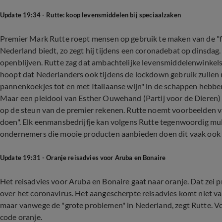
Update 19:34 - Rutte: koop levensmiddelen bij speciaalzaken
Premier Mark Rutte roept mensen op gebruik te maken van de "f
Nederland biedt, zo zegt hij tijdens een coronadebat op dinsdag
openblijven. Rutte zag dat ambachtelijke levensmiddelenwinkels d
hoopt dat Nederlanders ook tijdens de lockdown gebruik zullen
pannenkoekjes tot en met Italiaanse wijn" in de schappen hebben
Maar een pleidooi van Esther Ouwehand (Partij voor de Dieren) o
op de steun van de premier rekenen. Rutte noemt voorbeelden va
doen". Elk eenmansbedrijfje kan volgens Rutte tegenwoordig mul
ondernemers die mooie producten aanbieden doen dit vaak ook 
Update 19:31 - Oranje reisadvies voor Aruba en Bonaire
Het reisadvies voor Aruba en Bonaire gaat naar oranje. Dat zei
over het coronavirus. Het aangescherpte reisadvies komt niet v
maar vanwege de "grote problemen" in Nederland, zegt Rutte. Vo
code oranje.