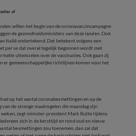
aties af
 landen willen het begin van de coronavaccincampagne
eggen de gezondheidsministers van deze landen. Ook
van Italië ondertekend. Dat betekent volgens een
t per se dat overal tegelijk begonnen wordt met
rmatie uitwisselen over de vaccinaties. Ook gaan zij
ten er gemeenschappelijke richtlijnen komen voor het
gehad op het aantal coronabesmettingen en op de
g van de strenge maatregelen die maandag zijn
weken, zegt minister-president Mark Rutte tijdens
edereen zich in de kersttijd en rond oud en nieuw
et aantal besmettingen zou toenemen, dan zal dat
illen weten of met name de basisscholen niet toch wat