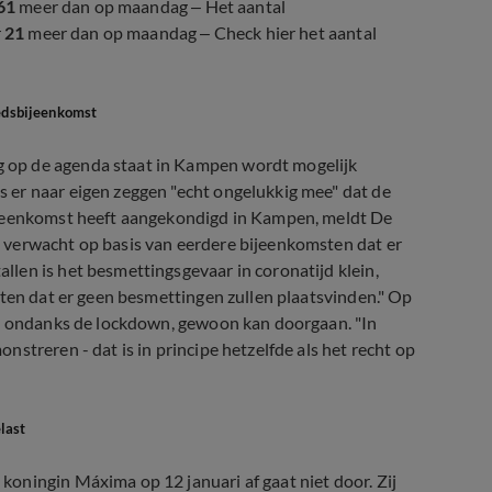
61
meer dan op maandag – Het aantal
r
21
meer dan op maandag – Check hier het aantal
edsbijeenkomst
 op de agenda staat in Kampen wordt mogelijk
 er naar eigen zeggen "echt ongelukkig mee" dat de
ijeenkomst heeft aangekondigd in Kampen, meldt De
 verwacht op basis van eerdere bijeenkomsten dat er
len is het besmettingsgevaar in coronatijd klein,
hten dat er geen besmettingen zullen plaatsvinden." Op
t, ondanks de lockdown, gewoon kan doorgaan. "In
streren - dat is in principe hetzelfde als het recht op
last
oningin Máxima op 12 januari af gaat niet door. Zij