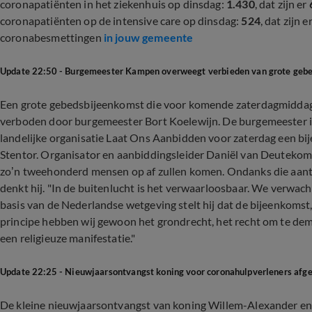
coronapatiënten in het ziekenhuis op dinsdag:
1.430
, dat zijn er
coronapatiënten op de intensive care op dinsdag:
524
, dat zijn e
coronabesmettingen
in jouw gemeente
Update 22:50 - Burgemeester Kampen overweegt verbieden van grote geb
Een grote gebedsbijeenkomst die voor komende zaterdagmiddag
verboden door burgemeester Bort Koelewijn. De burgemeester is
landelijke organisatie Laat Ons Aanbidden voor zaterdag een b
Stentor. Organisator en aanbiddingsleider Daniël van Deutekom
zo’n tweehonderd mensen op af zullen komen. Ondanks die aantal
denkt hij. "In de buitenlucht is het verwaarloosbaar. We verwac
basis van de Nederlandse wetgeving stelt hij dat de bijeenkoms
principe hebben wij gewoon het grondrecht, het recht om te demon
een religieuze manifestatie."
Update 22:25 - Nieuwjaarsontvangst koning voor coronahulpverleners afge
De kleine nieuwjaarsontvangst van koning Willem-Alexander en k