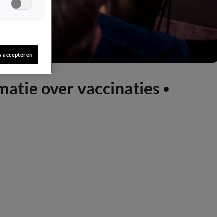
s accepteren
tie over vaccinaties •