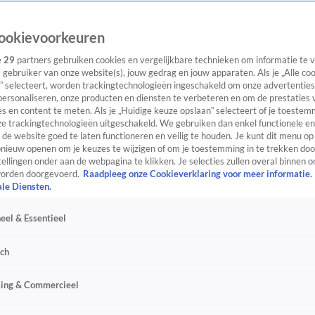
ookievoorkeuren
e
29
partners gebruiken cookies en vergelijkbare technieken om informatie te
s gebruiker van onze website(s), jouw gedrag en jouw apparaten. Als je „Alle co
” selecteert, worden trackingtechnologieën ingeschakeld om onze advertenties
personaliseren, onze producten en diensten te verbeteren en om de prestaties 
s en content te meten. Als je „Huidige keuze opslaan” selecteert of je toestemm
e trackingtechnologieën uitgeschakeld. We gebruiken dan enkel functionele en
de website goed te laten functioneren en veilig te houden. Je kunt dit menu op
ieuw openen om je keuzes te wijzigen of om je toestemming in te trekken door
ellingen onder aan de webpagina te klikken. Je selecties zullen overal binnen o
orden doorgevoerd.
Raadpleeg onze Cookieverklaring voor meer informatie.
ale Diensten.
eel & Essentieel
sch
sing & Commercieel