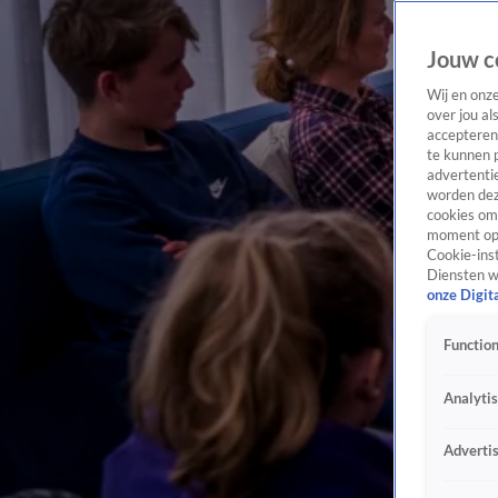
Jouw c
Wij en onz
over jou al
accepteren
te kunnen 
advertentie
worden dez
cookies om 
moment opn
Cookie-inst
Diensten w
onze Digit
Function
Analyti
Adverti