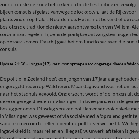
zouden in kleine kring betrokkenen bij de bestrijding en gevol
bijeenkomst is afgelast vanwege de lockdown, laat de Rijksvoor
plaatsvinden op Paleis Noordeinde. Het is niet bekend of de rec
besloten de traditionele nieuwjaarsontvangsten van Willem-Ale
coronamaatregelen. Tijdens de jaarlijkse ontvangsten mogen lede
op bezoek komen. Daarbij gaat het om functionarissen die hun 
consuls.
Update 21:58 - Jongen (17) vast voor oproepen tot ongeregeldheden Walc
De politie in Zeeland heeft een jongen van 17 jaar aangehouden
ongeregeldheden op Walcheren. Maandagavond was het onrustig
naar het stadhuis gegooid. Onderzocht wordt of de jongen uit 
deze ongeregeldheden in Vlissingen. In twee panden in de gemeent
beslag genomen. Dinsdag spraken politiemensen ook enkele mens
in Vlissingen was geweest of via sociale media 'opruiend getinte
samenkomen om te rellen noemt de politie verwerpelijk. We begr
ingewikkeld is, maar rellen en (illegaal) vuurwerk afsteken is gew
De politie vraagt ouders met hun kinderen in gesprek te gaan ove