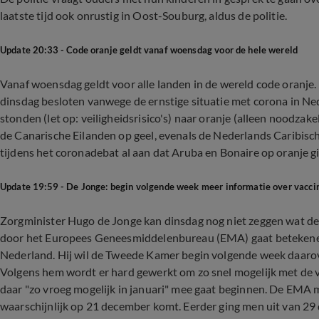
laatste tijd ook onrustig in Oost-Souburg, aldus de politie.
Update 20:33 - Code oranje geldt vanaf woensdag voor de hele wereld
Vanaf woensdag geldt voor alle landen in de wereld code oranje.
dinsdag besloten vanwege de ernstige situatie met corona in Ned
stonden (let op: veiligheidsrisico's) naar oranje (alleen noodzakel
de Canarische Eilanden op geel, evenals de Nederlands Caribisc
tijdens het coronadebat al aan dat Aruba en Bonaire op oranje g
Update 19:59 - De Jonge: begin volgende week meer informatie over vacci
Zorgminister Hugo de Jonge kan dinsdag nog niet zeggen wat de
door het Europees Geneesmiddelenbureau (EMA) gaat betekenen 
Nederland. Hij wil de Tweede Kamer begin volgende week daarove
Volgens hem wordt er hard gewerkt om zo snel mogelijk met de va
daar "zo vroeg mogelijk in januari" mee gaat beginnen. De EMA 
waarschijnlijk op 21 december komt. Eerder ging men uit van 29