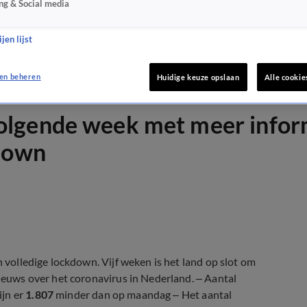
ng & Social media
jen lijst
en beheren
Huidige keuze opslaan
Alle cookie
lgende week met meer informa
kdown
n volledige lockdown. Vijf weken is het land op slot om
nieuws over het coronavirus in Nederland. – Aantal
zijn er
1.807
minder dan op maandag – Het aantal