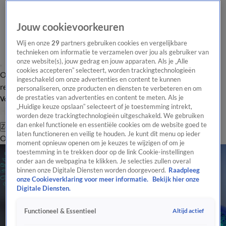
Jouw cookievoorkeuren
Wij en onze
29
partners gebruiken cookies en vergelijkbare
technieken om informatie te verzamelen over jou als gebruiker van
onze website(s), jouw gedrag en jouw apparaten. Als je „Alle
cookies accepteren” selecteert, worden trackingtechnologieën
Overzicht
Tip de
Laatste nieuws
Regionieuws
Het beste van Hart
ingeschakeld om onze advertenties en content te kunnen
redactie
personaliseren, onze producten en diensten te verbeteren en om
de prestaties van advertenties en content te meten. Als je
Volg Hart van Nederland
„Huidige keuze opslaan” selecteert of je toestemming intrekt,
worden deze trackingtechnologieën uitgeschakeld. We gebruiken
dan enkel functionele en essentiële cookies om de website goed te
Zoeken
laten functioneren en veilig te houden. Je kunt dit menu op ieder
Overzicht
Regio
Uitzendingen
Weer
Tip de redactie
Panel
Video's
moment opnieuw openen om je keuzes te wijzigen of om je
toestemming in te trekken door op de link Cookie-instellingen
onder aan de webpagina te klikken. Je selecties zullen overal
binnen onze Digitale Diensten worden doorgevoerd.
Raadpleeg
onze Cookieverklaring voor meer informatie.
Bekijk hier onze
Digitale Diensten.
Altijd actief
Functioneel & Essentieel