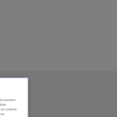
 verzamelen
okies
 en content
van