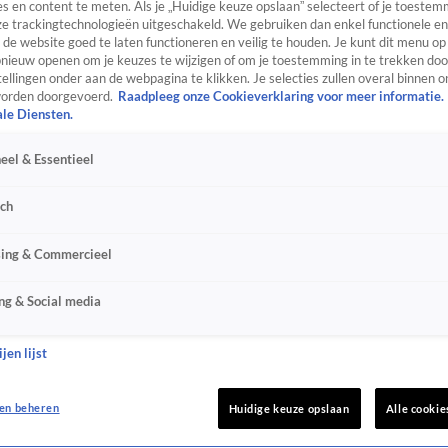
s en content te meten. Als je „Huidige keuze opslaan” selecteert of je toestemm
e trackingtechnologieën uitgeschakeld. We gebruiken dan enkel functionele en
de website goed te laten functioneren en veilig te houden. Je kunt dit menu op
ieuw openen om je keuzes te wijzigen of om je toestemming in te trekken door
ellingen onder aan de webpagina te klikken. Je selecties zullen overal binnen o
orden doorgevoerd.
Raadpleeg onze Cookieverklaring voor meer informatie.
ale Diensten.
eel & Essentieel
sch
sing & Commercieel
ng & Social media
jen lijst
en beheren
Huidige keuze opslaan
Alle cookie