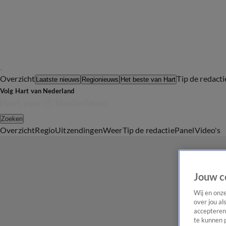
Overzicht
Tip de redacti
Laatste nieuws
Regionieuws
Het beste van Hart
Volg Hart van Nederland
Zoeken
Overzicht
Regio
Uitzendingen
Weer
Tip de redactie
Panel
Video's
Jouw c
Wij en onz
over jou al
accepteren
te kunnen 