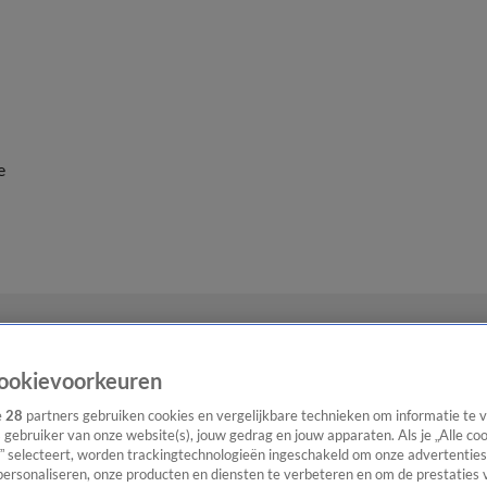
e
ookievoorkeuren
e
28
partners gebruiken cookies en vergelijkbare technieken om informatie te
s gebruiker van onze website(s), jouw gedrag en jouw apparaten. Als je „Alle co
” selecteert, worden trackingtechnologieën ingeschakeld om onze advertenties
personaliseren, onze producten en diensten te verbeteren en om de prestaties 