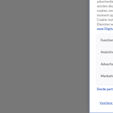
advertentie
worden dez
cookies om 
moment opn
Cookie-inst
Diensten w
onze Digit
Function
Analyti
Adverti
Marketi
Derde parti
Voorkeur