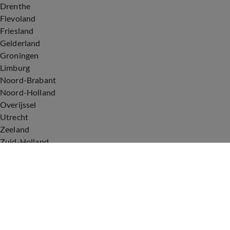
Drenthe
Flevoland
Friesland
Gelderland
Groningen
Limburg
Noord-Brabant
Noord-Holland
Overijssel
Utrecht
Zeeland
Zuid-Holland
Voorwaarden
Over ons
Privacyverklaring
Gebruiksvoorwaarden
Cookieverklaring
Digitale diensten
Cookie instellingen