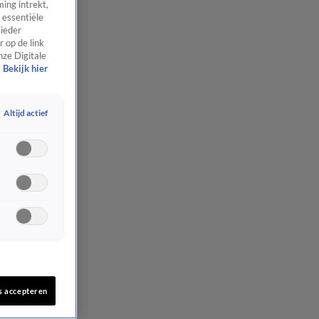
ing intrekt,
 essentiële
 ieder
 op de link
nze Digitale
Bekijk hier
Altijd actief
s accepteren