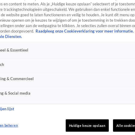
s en content te meten. Als je „Huidige keuze opslaan” selecteert of je toestemm
e trackingtechnologieën uitgeschakeld. We gebruiken dan enkel functionele en
de website goed te laten functioneren en veilig te houden. Je kunt dit menu op
ieuw openen om je keuzes te wijzigen of om je toestemming in te trekken door
ellingen onder aan de webpagina te klikken. Je selecties zullen overal binnen o
orden doorgevoerd.
Raadpleeg onze Cookieverklaring voor meer informatie.
ale Diensten.
eel & Essentieel
sch
sing & Commercieel
ng & Social media
jen lijst
en beheren
Huidige keuze opslaan
Alle cookie