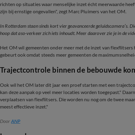
richten op situaties waar menselijke inzet écht meerwaarde heeft
zijn bij ernstige ongevallen", zegt Marc Pluimers van het OM.
In Rotterdam staan sinds kort vier geavanceerde geluidscamera’s. Die
hoop dat aso-verkeer zich iets inhoudt. Meer daarover zie je in de vi
Het OM wil gemeenten onder meer met de inzet van flexflitsers 
gebeurt ook omdat steeds meer gemeenten de maximumsnelheid v
Trajectcontrole binnen de bebouwde ko
Ook wil het OM later dit jaar een proef starten met een trajectc
kan deze aanpak op veel meer locaties worden toegepast." Daar
verplaatsen van flexflitsers. Die worden nu nog om de twee maa
meest effectieve inzet."
Door
ANP