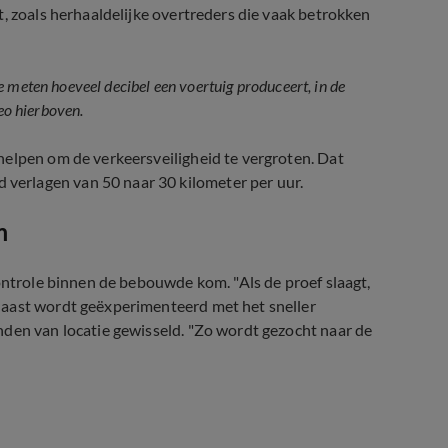
, zoals herhaaldelijke overtreders die vaak betrokken
 meten hoeveel decibel een voertuig produceert, in de
deo hierboven.
helpen om de verkeersveiligheid te vergroten. Dat
erlagen van 50 naar 30 kilometer per uur.
m
ontrole binnen de bebouwde kom. "Als de proef slaagt,
naast wordt geëxperimenteerd met het sneller
nden van locatie gewisseld. "Zo wordt gezocht naar de