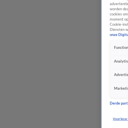
advertentie
worden dez
cookies om 
moment opn
Cookie-inst
Diensten w
onze Digit
Function
Analyti
Adverti
Marketi
Derde parti
Voorkeur