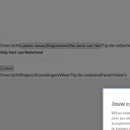
Overzicht
Tip de redacti
Laatste nieuws
Regionieuws
Het beste van Hart
Volg Hart van Nederland
Zoeken
Overzicht
Regio
Uitzendingen
Weer
Tip de redactie
Panel
Video's
Jouw c
Wij en onz
over jou al
accepteren
te kunnen 