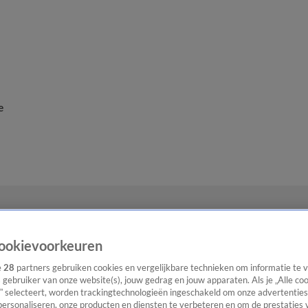
e
ookievoorkeuren
e
28
partners gebruiken cookies en vergelijkbare technieken om informatie te
s gebruiker van onze website(s), jouw gedrag en jouw apparaten. Als je „Alle co
” selecteert, worden trackingtechnologieën ingeschakeld om onze advertenties
personaliseren, onze producten en diensten te verbeteren en om de prestaties 