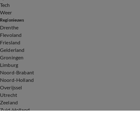
Tech
Weer
Regionieuws
Drenthe
Flevoland
Friesland
Gelderland
Groningen
Limburg
Noord-Brabant
Noord-Holland
Overijssel
Utrecht
Zeeland
Zuid-Holland
Voorwaarden
Over ons
Privacyverklaring
Gebruiksvoorwaarden