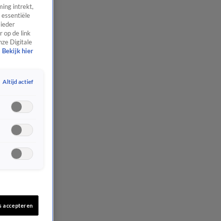
ing intrekt,
 essentiële
 ieder
 op de link
nze Digitale
Bekijk hier
Altijd actief
s accepteren