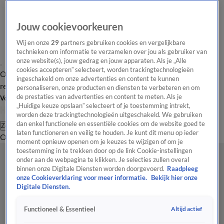
Jouw cookievoorkeuren
Wij en onze
29
partners gebruiken cookies en vergelijkbare
technieken om informatie te verzamelen over jou als gebruiker van
onze website(s), jouw gedrag en jouw apparaten. Als je „Alle
cookies accepteren” selecteert, worden trackingtechnologieën
Overzicht
Tip de
Laatste nieuws
Regionieuws
Het beste van Hart
ingeschakeld om onze advertenties en content te kunnen
redactie
personaliseren, onze producten en diensten te verbeteren en om
de prestaties van advertenties en content te meten. Als je
Volg Hart van Nederland
„Huidige keuze opslaan” selecteert of je toestemming intrekt,
worden deze trackingtechnologieën uitgeschakeld. We gebruiken
dan enkel functionele en essentiële cookies om de website goed te
Zoeken
laten functioneren en veilig te houden. Je kunt dit menu op ieder
Overzicht
Regio
Uitzendingen
Weer
Tip de redactie
Panel
Video's
moment opnieuw openen om je keuzes te wijzigen of om je
toestemming in te trekken door op de link Cookie-instellingen
onder aan de webpagina te klikken. Je selecties zullen overal
binnen onze Digitale Diensten worden doorgevoerd.
Raadpleeg
onze Cookieverklaring voor meer informatie.
Bekijk hier onze
Digitale Diensten.
Altijd actief
Functioneel & Essentieel