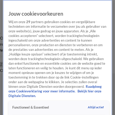
Jouw cookievoorkeuren
Wij en onze
29
partners gebruiken cookies en vergelijkbare
technieken om informatie te verzamelen over jou als gebruiker van
onze website(s), jouw gedrag en jouw apparaten. Als je „Alle
cookies accepteren” selecteert, worden trackingtechnologieën
Overzicht
Tip de
Laatste nieuws
Regionieuws
Het beste van Hart
ingeschakeld om onze advertenties en content te kunnen
redactie
personaliseren, onze producten en diensten te verbeteren en om
de prestaties van advertenties en content te meten. Als je
Volg Hart van Nederland
„Huidige keuze opslaan” selecteert of je toestemming intrekt,
worden deze trackingtechnologieën uitgeschakeld. We gebruiken
dan enkel functionele en essentiële cookies om de website goed te
Zoeken
laten functioneren en veilig te houden. Je kunt dit menu op ieder
Overzicht
Regio
Uitzendingen
Weer
Tip de redactie
Panel
Video's
moment opnieuw openen om je keuzes te wijzigen of om je
toestemming in te trekken door op de link Cookie-instellingen
onder aan de webpagina te klikken. Je selecties zullen overal
binnen onze Digitale Diensten worden doorgevoerd.
Raadpleeg
onze Cookieverklaring voor meer informatie.
Bekijk hier onze
Digitale Diensten.
Altijd actief
Functioneel & Essentieel