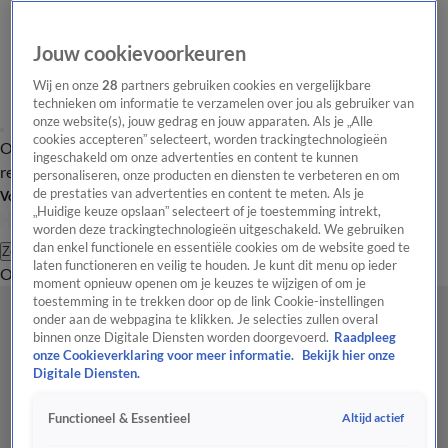
Jouw cookievoorkeuren
Wij en onze
28
partners gebruiken cookies en vergelijkbare
technieken om informatie te verzamelen over jou als gebruiker van
onze website(s), jouw gedrag en jouw apparaten. Als je „Alle
cookies accepteren” selecteert, worden trackingtechnologieën
Overzicht
Tip de
Laatste nieuws
Regionieuws
Het beste van Hart
ingeschakeld om onze advertenties en content te kunnen
redactie
personaliseren, onze producten en diensten te verbeteren en om
de prestaties van advertenties en content te meten. Als je
Volg Hart van Nederland
„Huidige keuze opslaan” selecteert of je toestemming intrekt,
worden deze trackingtechnologieën uitgeschakeld. We gebruiken
dan enkel functionele en essentiële cookies om de website goed te
Zoeken
laten functioneren en veilig te houden. Je kunt dit menu op ieder
Overzicht
Regio
Uitzendingen
Weer
Tip de redactie
Panel
Video's
moment opnieuw openen om je keuzes te wijzigen of om je
toestemming in te trekken door op de link Cookie-instellingen
onder aan de webpagina te klikken. Je selecties zullen overal
binnen onze Digitale Diensten worden doorgevoerd.
Raadpleeg
onze Cookieverklaring voor meer informatie.
Bekijk hier onze
Digitale Diensten.
Altijd actief
Functioneel & Essentieel