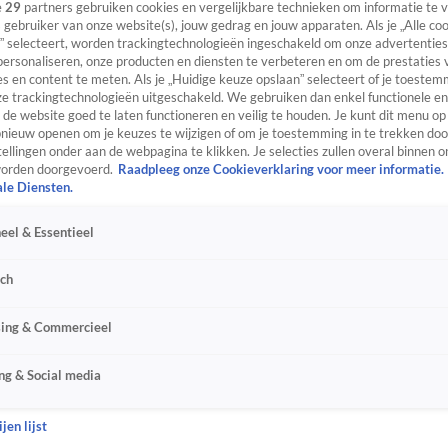
e
29
partners gebruiken cookies en vergelijkbare technieken om informatie te
s gebruiker van onze website(s), jouw gedrag en jouw apparaten. Als je „Alle co
” selecteert, worden trackingtechnologieën ingeschakeld om onze advertenties
personaliseren, onze producten en diensten te verbeteren en om de prestaties 
s en content te meten. Als je „Huidige keuze opslaan” selecteert of je toestemm
e trackingtechnologieën uitgeschakeld. We gebruiken dan enkel functionele en
de website goed te laten functioneren en veilig te houden. Je kunt dit menu op
ieuw openen om je keuzes te wijzigen of om je toestemming in te trekken door
ellingen onder aan de webpagina te klikken. Je selecties zullen overal binnen o
orden doorgevoerd.
Raadpleeg onze Cookieverklaring voor meer informatie.
ale Diensten.
eel & Essentieel
sch
sing & Commercieel
ng & Social media
jen lijst