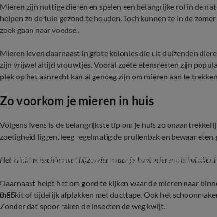
Mieren zijn nuttige dieren en spelen een belangrijke rol in de nat
helpen zo de tuin gezond te houden. Toch kunnen ze in de zomer 
zoek gaan naar voedsel.
Mieren leven daarnaast in grote kolonies die uit duizenden diere
zijn vrijwel altijd vrouwtjes. Vooral zoete etensresten zijn popul
plek op het aanrecht kan al genoeg zijn om mieren aan te trekken
Zo voorkom je mieren in huis
Volgens Ivens is de belangrijkste tip om je huis zo onaantrekkeli
zoetigheid liggen, leeg regelmatig de prullenbak en bewaar eten 
Mier als huisdier? Marijn maakt van hobby een 
Het klinkt misschien wat bijzonder, maar je kunt mieren als huisdier 
Daarnaast helpt het om goed te kijken waar de mieren naar binn
0:55
met kit of tijdelijk afplakken met ducttape. Ook het schoonmak
Zonder dat spoor raken de insecten de weg kwijt.