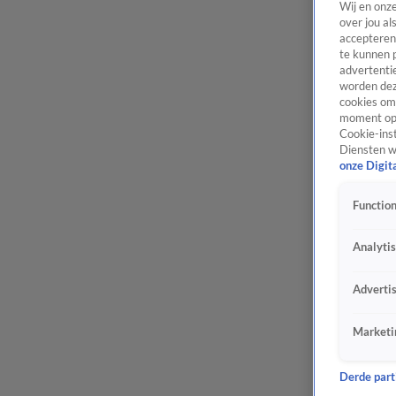
Wij en onz
over jou al
accepteren
te kunnen 
advertentie
worden dez
cookies om 
moment opn
Cookie-inst
Diensten w
onze Digit
Function
Analyti
Adverti
Marketi
Derde parti