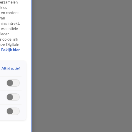
 verzamelen
okies
 en content
van
ing intrekt,
 essentiële
 ieder
 op de link
nze Digitale
Bekijk hier
Altijd actief