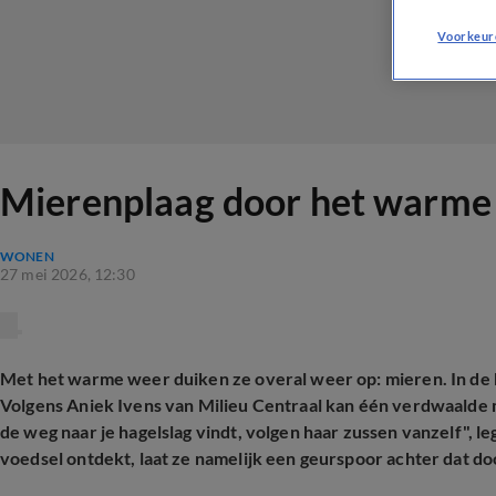
Voorkeur
Mierenplaag door het warme 
WONEN
27 mei 2026, 12:30
Met het warme weer duiken ze overal weer op: mieren. In de ke
Volgens Aniek Ivens van Milieu Centraal kan één verdwaalde mi
de weg naar je hagelslag vindt, volgen haar zussen vanzelf", leg
voedsel ontdekt, laat ze namelijk een geurspoor achter dat d