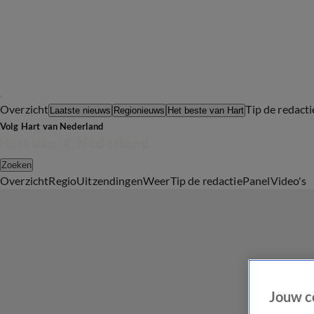
Overzicht
Tip de redacti
Laatste nieuws
Regionieuws
Het beste van Hart
Volg Hart van Nederland
Zoeken
Overzicht
Regio
Uitzendingen
Weer
Tip de redactie
Panel
Video's
Jouw c