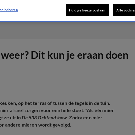
en beheren
Huidige keuze opslaan
Alle cookie
weer? Dit kun je eraan doen
uken, op het terras of tussen de tegels in de tuin.
er al snel zorgen voor een hele stoet. "Als één mier
t ze uit in
De 538 Ochtendshow
. Zodra een mier
oor andere mieren wordt gevolgd.