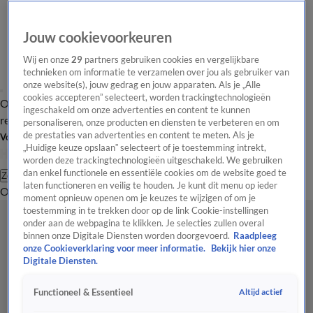
Jouw cookievoorkeuren
Wij en onze
29
partners gebruiken cookies en vergelijkbare
technieken om informatie te verzamelen over jou als gebruiker van
onze website(s), jouw gedrag en jouw apparaten. Als je „Alle
cookies accepteren” selecteert, worden trackingtechnologieën
Overzicht
Tip de
Laatste nieuws
Regionieuws
Het beste van Hart
ingeschakeld om onze advertenties en content te kunnen
redactie
personaliseren, onze producten en diensten te verbeteren en om
de prestaties van advertenties en content te meten. Als je
Volg Hart van Nederland
„Huidige keuze opslaan” selecteert of je toestemming intrekt,
worden deze trackingtechnologieën uitgeschakeld. We gebruiken
dan enkel functionele en essentiële cookies om de website goed te
Zoeken
laten functioneren en veilig te houden. Je kunt dit menu op ieder
Overzicht
Regio
Uitzendingen
Weer
Tip de redactie
Panel
Video's
moment opnieuw openen om je keuzes te wijzigen of om je
toestemming in te trekken door op de link Cookie-instellingen
onder aan de webpagina te klikken. Je selecties zullen overal
binnen onze Digitale Diensten worden doorgevoerd.
Raadpleeg
onze Cookieverklaring voor meer informatie.
Bekijk hier onze
Digitale Diensten.
Altijd actief
Functioneel & Essentieel