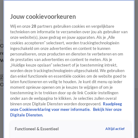
Jouw cookievoorkeuren
Wij en onze
28
partners gebruiken cookies en vergelijkbare
technieken om informatie te verzamelen over jou als gebruiker van
onze website(s), jouw gedrag en jouw apparaten. Als je „Alle
cookies accepteren” selecteert, worden trackingtechnologieën
Overzicht
Tip de
Laatste nieuws
Regionieuws
Het beste van Hart
ingeschakeld om onze advertenties en content te kunnen
redactie
personaliseren, onze producten en diensten te verbeteren en om
de prestaties van advertenties en content te meten. Als je
Volg Hart van Nederland
„Huidige keuze opslaan” selecteert of je toestemming intrekt,
worden deze trackingtechnologieën uitgeschakeld. We gebruiken
dan enkel functionele en essentiële cookies om de website goed te
Zoeken
laten functioneren en veilig te houden. Je kunt dit menu op ieder
Overzicht
Regio
Uitzendingen
Weer
Tip de redactie
Panel
Video's
moment opnieuw openen om je keuzes te wijzigen of om je
toestemming in te trekken door op de link Cookie-instellingen
onder aan de webpagina te klikken. Je selecties zullen overal
binnen onze Digitale Diensten worden doorgevoerd.
Raadpleeg
onze Cookieverklaring voor meer informatie.
Bekijk hier onze
Digitale Diensten.
Altijd actief
Functioneel & Essentieel