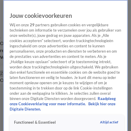
Jouw cookievoorkeuren
Wij en onze
29
partners gebruiken cookies en vergelijkbare
technieken om informatie te verzamelen over jou als gebruiker van
onze website(s), jouw gedrag en jouw apparaten. Als je „Alle
cookies accepteren” selecteert, worden trackingtechnologieën
Overzicht
Tip de
Laatste nieuws
Regionieuws
Het beste van Hart
ingeschakeld om onze advertenties en content te kunnen
redactie
personaliseren, onze producten en diensten te verbeteren en om
de prestaties van advertenties en content te meten. Als je
Volg Hart van Nederland
„Huidige keuze opslaan” selecteert of je toestemming intrekt,
worden deze trackingtechnologieën uitgeschakeld. We gebruiken
dan enkel functionele en essentiële cookies om de website goed te
Zoeken
laten functioneren en veilig te houden. Je kunt dit menu op ieder
Overzicht
Regio
Uitzendingen
Weer
Tip de redactie
Panel
Video's
moment opnieuw openen om je keuzes te wijzigen of om je
toestemming in te trekken door op de link Cookie-instellingen
onder aan de webpagina te klikken. Je selecties zullen overal
binnen onze Digitale Diensten worden doorgevoerd.
Raadpleeg
onze Cookieverklaring voor meer informatie.
Bekijk hier onze
Digitale Diensten.
Altijd actief
Functioneel & Essentieel