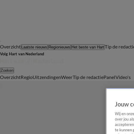
Overzicht
Tip de redacti
Laatste nieuws
Regionieuws
Het beste van Hart
Volg Hart van Nederland
Zoeken
Overzicht
Regio
Uitzendingen
Weer
Tip de redactie
Panel
Video's
Jouw c
Wij en onz
over jou al
accepteren
te kunnen 