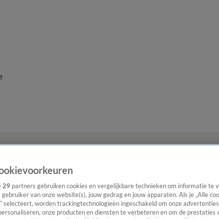
e
ookievoorkeuren
e
29
partners gebruiken cookies en vergelijkbare technieken om informatie te
s gebruiker van onze website(s), jouw gedrag en jouw apparaten. Als je „Alle co
” selecteert, worden trackingtechnologieën ingeschakeld om onze advertenties
personaliseren, onze producten en diensten te verbeteren en om de prestaties 