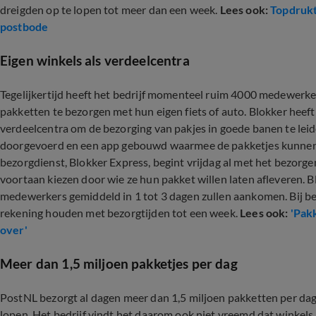
dreigden op te lopen tot meer dan een week.
Lees ook:
Topdrukt
postbode
Eigen winkels als verdeelcentra
Tegelijkertijd heeft het bedrijf momenteel ruim 4000 medewerk
pakketten te bezorgen met hun eigen fiets of auto. Blokker heeft b
verdeelcentra om de bezorging van pakjes in goede banen te lei
doorgevoerd en een app gebouwd waarmee de pakketjes kunnen 
bezorgdienst, Blokker Express, begint vrijdag al met het bezorg
voortaan kiezen door wie ze hun pakket willen laten afleveren. B
medewerkers gemiddeld in 1 tot 3 dagen zullen aankomen. Bij 
rekening houden met bezorgtijden tot een week.
Lees ook:
'Pak
over'
Meer dan 1,5 miljoen pakketjes per dag
PostNL bezorgt al dagen meer dan 1,5 miljoen pakketten per dag 
lopen. Het bedrijf vindt het daarom ook niet vreemd dat winkels