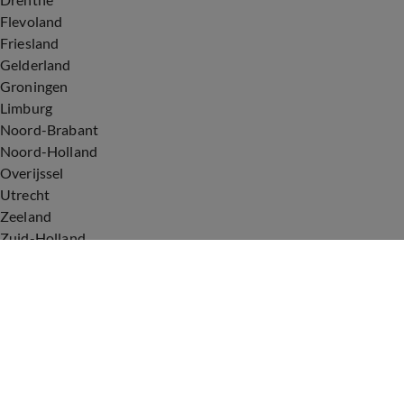
Flevoland
Friesland
Gelderland
Groningen
Limburg
Noord-Brabant
Noord-Holland
Overijssel
Utrecht
Zeeland
Zuid-Holland
Voorwaarden
Over ons
Privacyverklaring
Gebruiksvoorwaarden
Cookieverklaring
Digitale diensten
Cookie instellingen