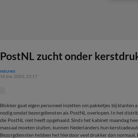
PostNL zucht onder kerstdruk
NIEUWS
18 dec 2020, 13:17
Blokker gaat eigen personeel inzetten om pakketjes bij klanten aa
nodig omdat bezorgdiensten als PostNL overlopen. In het distr
die PostNL niet heeft opgehaald. Sinds het kabinet maandag hee
massaal moeten sluiten, kunnen Nederlanders hun kerstcadeautje
Bezorgdiensten hebben het hierdoor veel drukker dan normaal. 