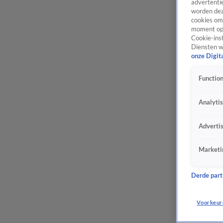
advertentie
worden dez
cookies om 
moment opn
Cookie-inst
Diensten w
onze Digit
Function
Analyti
Adverti
Marketi
Derde parti
Voorkeur