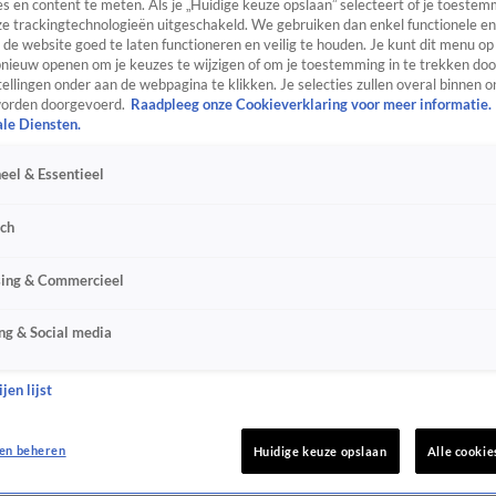
s en content te meten. Als je „Huidige keuze opslaan” selecteert of je toestemm
e trackingtechnologieën uitgeschakeld. We gebruiken dan enkel functionele en
de website goed te laten functioneren en veilig te houden. Je kunt dit menu op
ieuw openen om je keuzes te wijzigen of om je toestemming in te trekken door
ellingen onder aan de webpagina te klikken. Je selecties zullen overal binnen o
orden doorgevoerd.
Raadpleeg onze Cookieverklaring voor meer informatie.
ale Diensten.
eel & Essentieel
sch
sing & Commercieel
ng & Social media
jen lijst
en beheren
Huidige keuze opslaan
Alle cookie