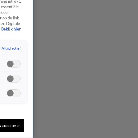
ing intrekt,
 essentiële
 ieder
 op de link
nze Digitale
Bekijk hier
Altijd actief
s accepteren