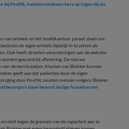
e bij PostNL: kantoormedewerkers springen bij als
ers van winkels en het hoofdkantoor paraat staan om
esloten de eigen winkels tijdelijk in te zetten als
den. Ook heeft de keten veranderingen aan de website
worden gescand bij aflevering. De nieuwe
en van de eerste pakjes. Klanten van Blokker kunnen
lokker geeft aan dat pakketjes door de eigen
bezorging door PostNL moeten mensen volgens Blokker
ketbezorgers slaan bewust lastige huisadressen
en stelt tegen de grenzen van de capaciteit aan te
 als Blokker met eigen bezorginitiatieven komen.