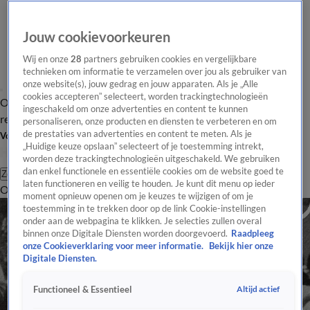
Jouw cookievoorkeuren
Wij en onze
28
partners gebruiken cookies en vergelijkbare
technieken om informatie te verzamelen over jou als gebruiker van
onze website(s), jouw gedrag en jouw apparaten. Als je „Alle
cookies accepteren” selecteert, worden trackingtechnologieën
Overzicht
Tip de
Laatste nieuws
Regionieuws
Het beste van Hart
ingeschakeld om onze advertenties en content te kunnen
redactie
personaliseren, onze producten en diensten te verbeteren en om
de prestaties van advertenties en content te meten. Als je
Volg Hart van Nederland
„Huidige keuze opslaan” selecteert of je toestemming intrekt,
worden deze trackingtechnologieën uitgeschakeld. We gebruiken
dan enkel functionele en essentiële cookies om de website goed te
Zoeken
laten functioneren en veilig te houden. Je kunt dit menu op ieder
Overzicht
Regio
Uitzendingen
Weer
Tip de redactie
Panel
Video's
moment opnieuw openen om je keuzes te wijzigen of om je
toestemming in te trekken door op de link Cookie-instellingen
onder aan de webpagina te klikken. Je selecties zullen overal
binnen onze Digitale Diensten worden doorgevoerd.
Raadpleeg
onze Cookieverklaring voor meer informatie.
Bekijk hier onze
Digitale Diensten.
Altijd actief
Functioneel & Essentieel