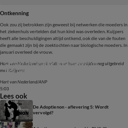
Ontkenning
Ook zou zij betrokken zijn geweest bij netwerken die moeders in
het ziekenhuis vertelden dat hun kind was overleden. Kuijpers
heeft alle beschuldigingen altijd ontkend, ook die van de fouten
die gemaakt zijn bij de zoektochten naar biologische moeders. In
januari overleed de vrouw.
Omstreden adoptie-non reageert op 
Hart van Nederland sprak vlak voor haar overlijden nog uitgebreid
beschuldigingen: 'Nooit mee te maken gehad'
met Kuijpers:
Hart van Nederland/ANP
5:03
Lees ook
De Adoptienon - aflevering 5: Wordt
vervolgd?