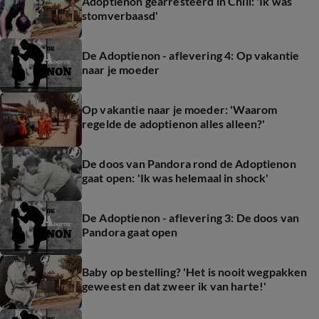
Adoptienon gearresteerd in Chili: 'Ik was
stomverbaasd'
De Adoptienon - aflevering 4: Op vakantie
naar je moeder
Op vakantie naar je moeder: 'Waarom
regelde de adoptienon alles alleen?'
De doos van Pandora rond de Adoptienon
gaat open: 'Ik was helemaal in shock'
De Adoptienon - aflevering 3: De doos van
Pandora gaat open
Baby op bestelling? 'Het is nooit wegpakken
geweest en dat zweer ik van harte!'