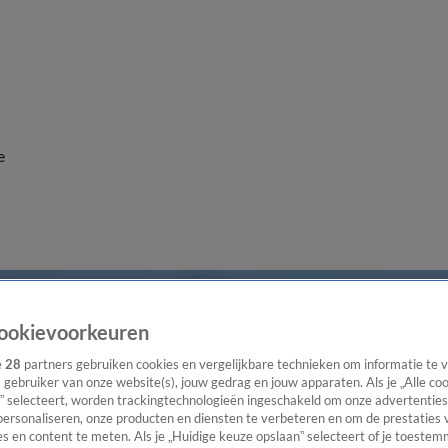
e
ookievoorkeuren
e
28
partners gebruiken cookies en vergelijkbare technieken om informatie te
s gebruiker van onze website(s), jouw gedrag en jouw apparaten. Als je „Alle co
” selecteert, worden trackingtechnologieën ingeschakeld om onze advertenties
personaliseren, onze producten en diensten te verbeteren en om de prestaties 
s en content te meten. Als je „Huidige keuze opslaan” selecteert of je toestemm