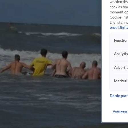
worden dez
cookies om 
moment opn
Cookie-inst
Diensten w
onze Digit
Function
Analyti
Adverti
Marketi
Derde parti
Voorkeur