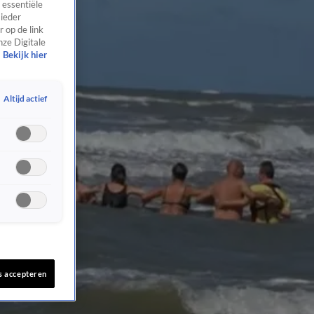
 essentiële
 ieder
 op de link
nze Digitale
Bekijk hier
Altijd actief
s accepteren