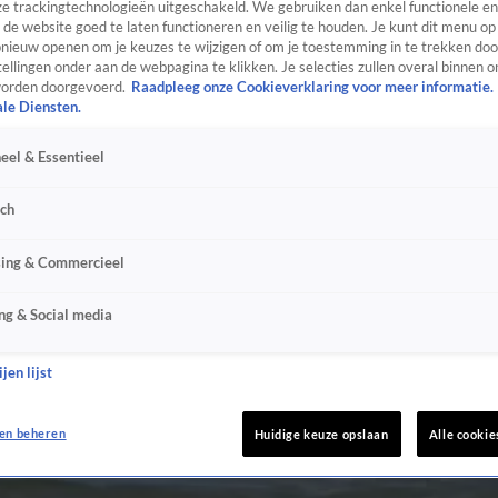
e trackingtechnologieën uitgeschakeld. We gebruiken dan enkel functionele en
de website goed te laten functioneren en veilig te houden. Je kunt dit menu op
ieuw openen om je keuzes te wijzigen of om je toestemming in te trekken door
ellingen onder aan de webpagina te klikken. Je selecties zullen overal binnen o
orden doorgevoerd.
Raadpleeg onze Cookieverklaring voor meer informatie.
ale Diensten.
eel & Essentieel
sch
sing & Commercieel
ng & Social media
jen lijst
en beheren
Huidige keuze opslaan
Alle cookie