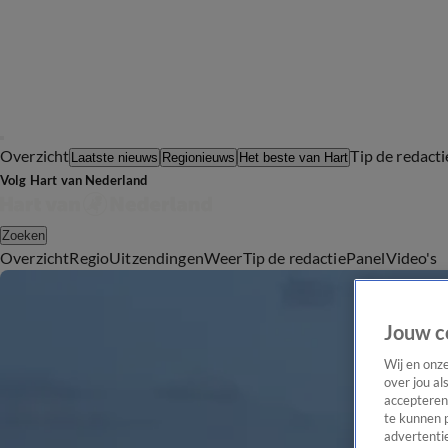
Overzicht
Tip de redacti
Laatste nieuws
Regionieuws
Het beste van Hart
Volg Hart van Nederland
Zoeken
Overzicht
Regio
Uitzendingen
Weer
Tip de redactie
Panel
Video's
Jouw c
Wij en onz
over jou al
accepteren
te kunnen 
advertentie