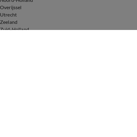
Overijssel
Utrecht
Zeeland
Zuid-Holland
Voorwaarden
Over ons
Privacyverklaring
Gebruiksvoorwaarden
Cookieverklaring
Digitale diensten
Cookie instellingen
Upod & Talpa Network
Adverteren
Vacatures
Publieksservice
Tip de redactie
Correcties en aanvullingen
Redactiestatuut Hart van Nederland