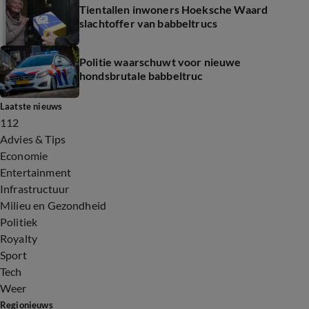
Tientallen inwoners Hoeksche Waard
slachtoffer van babbeltrucs
Politie waarschuwt voor nieuwe
hondsbrutale babbeltruc
Laatste nieuws
112
Advies & Tips
Economie
Entertainment
Infrastructuur
Milieu en Gezondheid
Politiek
Royalty
Sport
Tech
Weer
Regionieuws