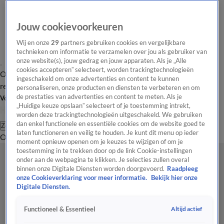
Jouw cookievoorkeuren
Wij en onze
29
partners gebruiken cookies en vergelijkbare
technieken om informatie te verzamelen over jou als gebruiker van
onze website(s), jouw gedrag en jouw apparaten. Als je „Alle
cookies accepteren” selecteert, worden trackingtechnologieën
Overzicht
Tip de
Laatste nieuws
Regionieuws
Het beste van Hart
ingeschakeld om onze advertenties en content te kunnen
redactie
personaliseren, onze producten en diensten te verbeteren en om
de prestaties van advertenties en content te meten. Als je
Volg Hart van Nederland
„Huidige keuze opslaan” selecteert of je toestemming intrekt,
worden deze trackingtechnologieën uitgeschakeld. We gebruiken
dan enkel functionele en essentiële cookies om de website goed te
Zoeken
laten functioneren en veilig te houden. Je kunt dit menu op ieder
Overzicht
Regio
Uitzendingen
Weer
Tip de redactie
Panel
Video's
moment opnieuw openen om je keuzes te wijzigen of om je
toestemming in te trekken door op de link Cookie-instellingen
onder aan de webpagina te klikken. Je selecties zullen overal
binnen onze Digitale Diensten worden doorgevoerd.
Raadpleeg
onze Cookieverklaring voor meer informatie.
Bekijk hier onze
Digitale Diensten.
Altijd actief
Functioneel & Essentieel