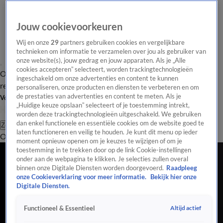
Jouw cookievoorkeuren
Wij en onze
29
partners gebruiken cookies en vergelijkbare
technieken om informatie te verzamelen over jou als gebruiker van
onze website(s), jouw gedrag en jouw apparaten. Als je „Alle
cookies accepteren” selecteert, worden trackingtechnologieën
Overzicht
Tip de
Laatste nieuws
Regionieuws
Het beste van Hart
ingeschakeld om onze advertenties en content te kunnen
redactie
personaliseren, onze producten en diensten te verbeteren en om
de prestaties van advertenties en content te meten. Als je
Volg Hart van Nederland
„Huidige keuze opslaan” selecteert of je toestemming intrekt,
worden deze trackingtechnologieën uitgeschakeld. We gebruiken
dan enkel functionele en essentiële cookies om de website goed te
Zoeken
laten functioneren en veilig te houden. Je kunt dit menu op ieder
Overzicht
Regio
Uitzendingen
Weer
Tip de redactie
Panel
Video's
moment opnieuw openen om je keuzes te wijzigen of om je
Reizen
toestemming in te trekken door op de link Cookie-instellingen
onder aan de webpagina te klikken. Je selecties zullen overal
Makkelijker door de security: houd je vloeistoffen en elektronica in je koffer
binnen onze Digitale Diensten worden doorgevoerd.
Raadpleeg
27 juni 2023, 19:42
onze Cookieverklaring voor meer informatie.
Bekijk hier onze
Zomervakantie in zicht: zo pak je slim je koffer in
Digitale Diensten.
27 juni 2023, 14:59
Altijd actief
Functioneel & Essentieel
NS belooft 'ruimhartige compensatie' voor gedupeerden na storing
5 juni 2023, 13:48