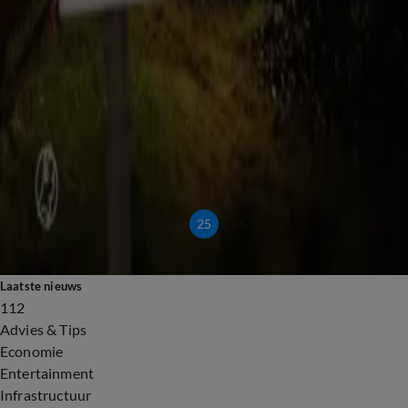
5 apr 2023, 13:32
Schiphol stopt binnen twee jaar met alle nachtvluchten
3 apr 2023, 23:21
Pas op voor deze misleidende lokkertjes als je jouw vakantie boekt
28 mrt 2023, 11:04
Reis je vandaag naar Duitsland? Dit betekent de treinstaking voor jou
27 mrt 2023, 09:54
Onduidelijk wanneer treinen tussen Den Bosch en Eindhoven weer rijden: waar komt de
das ineens vandaan?
22 mrt 2023, 19:21
24
25
26
Laatste nieuws
112
Advies & Tips
Economie
Entertainment
Infrastructuur