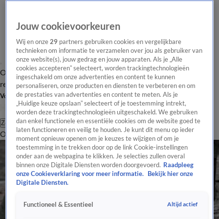
Jouw cookievoorkeuren
Wij en onze
29
partners gebruiken cookies en vergelijkbare
technieken om informatie te verzamelen over jou als gebruiker van
onze website(s), jouw gedrag en jouw apparaten. Als je „Alle
cookies accepteren” selecteert, worden trackingtechnologieën
Overzicht
Tip de
Laatste nieuws
Regionieuws
Het beste van Hart
ingeschakeld om onze advertenties en content te kunnen
redactie
personaliseren, onze producten en diensten te verbeteren en om
de prestaties van advertenties en content te meten. Als je
Volg Hart van Nederland
„Huidige keuze opslaan” selecteert of je toestemming intrekt,
worden deze trackingtechnologieën uitgeschakeld. We gebruiken
dan enkel functionele en essentiële cookies om de website goed te
Zoeken
laten functioneren en veilig te houden. Je kunt dit menu op ieder
Overzicht
Regio
Uitzendingen
Weer
Tip de redactie
Panel
Video's
moment opnieuw openen om je keuzes te wijzigen of om je
toestemming in te trekken door op de link Cookie-instellingen
onder aan de webpagina te klikken. Je selecties zullen overal
binnen onze Digitale Diensten worden doorgevoerd.
Raadpleeg
onze Cookieverklaring voor meer informatie.
Bekijk hier onze
Digitale Diensten.
Altijd actief
Functioneel & Essentieel