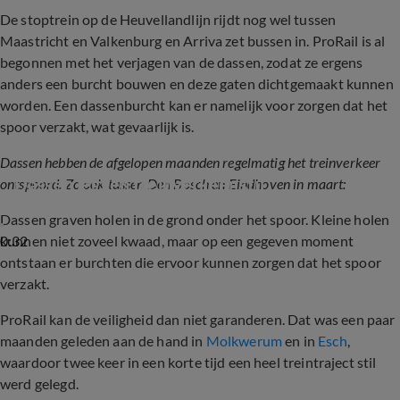
De stoptrein op de Heuvellandlijn rijdt nog wel tussen
Maastricht en Valkenburg en Arriva zet bussen in. ProRail is al
begonnen met het verjagen van de dassen, zodat ze ergens
anders een burcht bouwen en deze gaten dichtgemaakt kunnen
worden. Een dassenburcht kan er namelijk voor zorgen dat het
spoor verzakt, wat gevaarlijk is.
Dassen hebben de afgelopen maanden regelmatig het treinverkeer
Dassen leggen treinverkeer stil
ontspoord. Zo ook tussen Den Bosch en Eindhoven in maart:
Dassen graven holen in de grond onder het spoor. Kleine holen
0:32
kunnen niet zoveel kwaad, maar op een gegeven moment
ontstaan er burchten die ervoor kunnen zorgen dat het spoor
verzakt.
ProRail kan de veiligheid dan niet garanderen. Dat was een paar
maanden geleden aan de hand in
Molkwerum
en in
Esch
,
waardoor twee keer in een korte tijd een heel treintraject stil
werd gelegd.