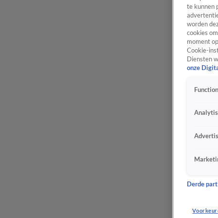
te kunnen 
advertentie
worden dez
cookies om 
moment opn
Cookie-inst
Diensten w
onze Digit
Function
Analyti
Adverti
Marketi
Derde parti
Voorkeur