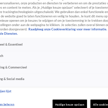
personaliseren, onze producten en diensten te verbeteren en om de prestaties 
s en content te meten. Als je „Huidige keuze opslaan” selecteert of je toestemm
e trackingtechnologieën uitgeschakeld. We gebruiken dan enkel functionele en
de website goed te laten functioneren en veilig te houden. Je kunt dit menu op
ieuw openen om je keuzes te wijzigen of om je toestemming in te trekken door
ellingen onder aan de webpagina te klikken. Je selecties zullen overal binnen o
orden doorgevoerd.
Raadpleeg onze Cookieverklaring voor meer informatie.
ale Diensten.
eel & Essentieel
sch
sing & Commercieel
ng & Social media
jen lijst
en beheren
Huidige keuze opslaan
Alle cookie