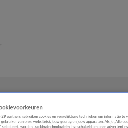
e
ookievoorkeuren
e
29
partners gebruiken cookies en vergelijkbare technieken om informatie te
s gebruiker van onze website(s), jouw gedrag en jouw apparaten. Als je „Alle co
” selecteert, worden trackingtechnologieën ingeschakeld om onze advertenties