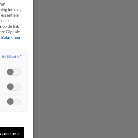
van
ing intrekt,
 essentiële
 ieder
 op de link
nze Digitale
Bekijk hier
Altijd actief
s accepteren