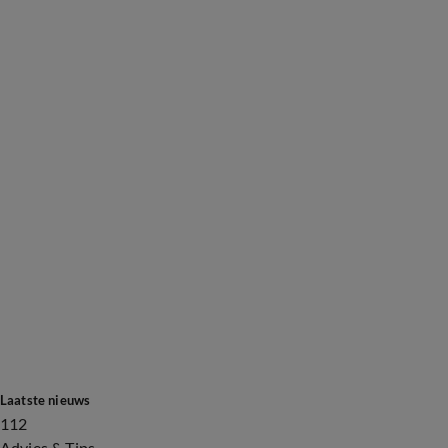
Laatste nieuws
112
Advies & Tips