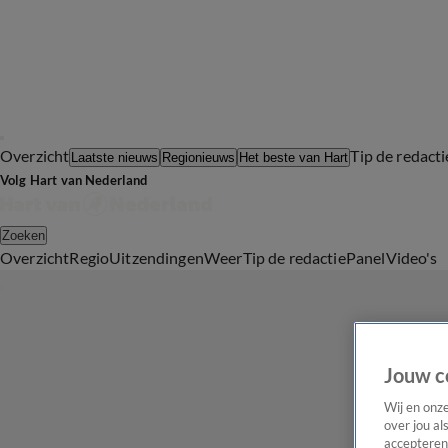
Overzicht
Tip de redacti
Laatste nieuws
Regionieuws
Het beste van Hart
Volg Hart van Nederland
Zoeken
Overzicht
Regio
Uitzendingen
Weer
Tip de redactie
Panel
Video's
Jouw c
Wij en onz
over jou al
accepteren