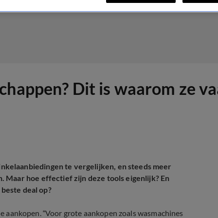
chappen? Dit is waarom ze va
kelaanbiedingen te vergelijken, en steeds meer
Maar hoe effectief zijn deze tools eigenlijk? En
 beste deal op?
leine aankopen. “Voor grote aankopen zoals wasmachines