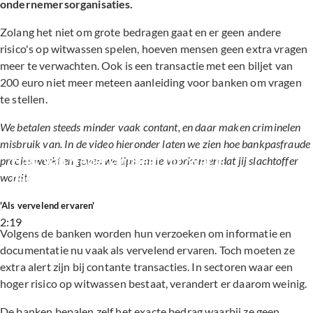
ondernemersorganisaties.
Zolang het niet om grote bedragen gaat en er geen andere
risico's op witwassen spelen, hoeven mensen geen extra vragen
meer te verwachten. Ook is een transactie met een biljet van
200 euro niet meer meteen aanleiding voor banken om vragen
te stellen.
We betalen steeds minder vaak contant, en daar maken criminelen
misbruik van. In de video hieronder laten we zien hoe bankpasfraude
Hart van Nederland legt uit: wat is 
precies werkt en geven we tips om te voorkomen dat jij slachtoffer
bankpasfraude?
wordt:
'Als vervelend ervaren'
2:19
Volgens de banken worden hun verzoeken om informatie en
documentatie nu vaak als vervelend ervaren. Toch moeten ze
extra alert zijn bij contante transacties. In sectoren waar een
hoger risico op witwassen bestaat, verandert er daarom weinig.
De banken bepalen zelf het exacte bedrag waarbij ze geen