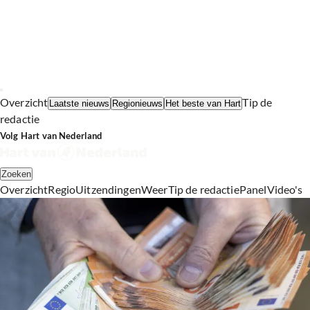
Overzicht
Tip de
Laatste nieuws
Regionieuws
Het beste van Hart
redactie
Volg Hart van Nederland
Zoeken
Overzicht
Regio
Uitzendingen
Weer
Tip de redactie
Panel
Video's