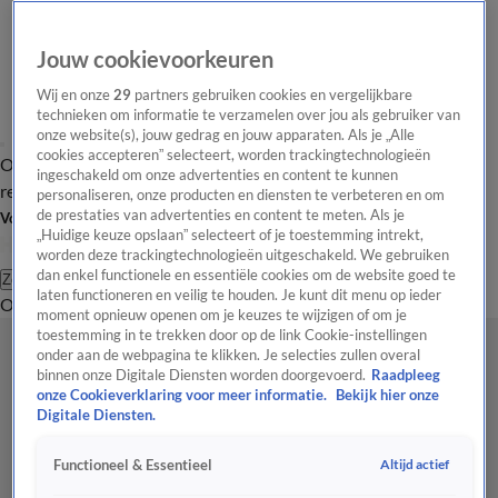
Jouw cookievoorkeuren
Wij en onze
29
partners gebruiken cookies en vergelijkbare
technieken om informatie te verzamelen over jou als gebruiker van
onze website(s), jouw gedrag en jouw apparaten. Als je „Alle
cookies accepteren” selecteert, worden trackingtechnologieën
Overzicht
Tip de
Laatste nieuws
Regionieuws
Het beste van Hart
ingeschakeld om onze advertenties en content te kunnen
redactie
personaliseren, onze producten en diensten te verbeteren en om
de prestaties van advertenties en content te meten. Als je
Volg Hart van Nederland
„Huidige keuze opslaan” selecteert of je toestemming intrekt,
worden deze trackingtechnologieën uitgeschakeld. We gebruiken
dan enkel functionele en essentiële cookies om de website goed te
Zoeken
laten functioneren en veilig te houden. Je kunt dit menu op ieder
Overzicht
Regio
Uitzendingen
Weer
Tip de redactie
Panel
Video's
moment opnieuw openen om je keuzes te wijzigen of om je
toestemming in te trekken door op de link Cookie-instellingen
onder aan de webpagina te klikken. Je selecties zullen overal
binnen onze Digitale Diensten worden doorgevoerd.
Raadpleeg
onze Cookieverklaring voor meer informatie.
Bekijk hier onze
Digitale Diensten.
Altijd actief
Functioneel & Essentieel