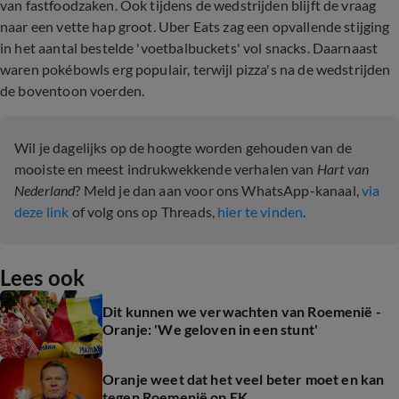
van fastfoodzaken. Ook tijdens de wedstrijden blijft de vraag
naar een vette hap groot. Uber Eats zag een opvallende stijging
in het aantal bestelde 'voetbalbuckets' vol snacks. Daarnaast
waren pokébowls erg populair, terwijl pizza's na de wedstrijden
de boventoon voerden.
Wil je dagelijks op de hoogte worden gehouden van de
mooiste en meest indrukwekkende verhalen van
Hart van
Nederland
? Meld je dan aan voor ons WhatsApp-kanaal,
via
deze link
of volg ons op Threads,
hier te vinden
.
Lees ook
Dit kunnen we verwachten van Roemenië -
Oranje: 'We geloven in een stunt'
Oranje weet dat het veel beter moet en kan
tegen Roemenië op EK