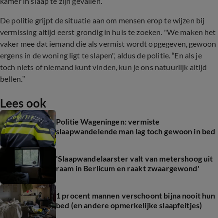
kamer in slaap te zijn gevallen.
De politie grijpt de situatie aan om mensen erop te wijzen bij
vermissing altijd eerst grondig in huis te zoeken. "We maken het
vaker mee dat iemand die als vermist wordt opgegeven, gewoon
ergens in de woning ligt te slapen", aldus de politie. “En als je
toch niets of niemand kunt vinden, kun je ons natuurlijk altijd
bellen.”
Lees ook
Politie Wageningen: vermiste
slaapwandelende man lag toch gewoon in bed
'Slaapwandelaarster valt van metershoog uit
raam in Berlicum en raakt zwaargewond'
1 procent mannen verschoont bijna nooit hun
bed (en andere opmerkelijke slaapfeitjes)