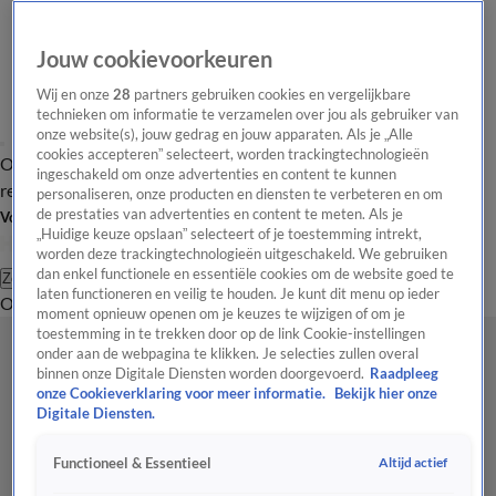
Jouw cookievoorkeuren
Wij en onze
28
partners gebruiken cookies en vergelijkbare
technieken om informatie te verzamelen over jou als gebruiker van
onze website(s), jouw gedrag en jouw apparaten. Als je „Alle
cookies accepteren” selecteert, worden trackingtechnologieën
Overzicht
Tip de
Laatste nieuws
Regionieuws
Het beste van Hart
ingeschakeld om onze advertenties en content te kunnen
redactie
personaliseren, onze producten en diensten te verbeteren en om
de prestaties van advertenties en content te meten. Als je
Volg Hart van Nederland
„Huidige keuze opslaan” selecteert of je toestemming intrekt,
worden deze trackingtechnologieën uitgeschakeld. We gebruiken
dan enkel functionele en essentiële cookies om de website goed te
Zoeken
laten functioneren en veilig te houden. Je kunt dit menu op ieder
Overzicht
Regio
Uitzendingen
Weer
Tip de redactie
Panel
Video's
moment opnieuw openen om je keuzes te wijzigen of om je
toestemming in te trekken door op de link Cookie-instellingen
onder aan de webpagina te klikken. Je selecties zullen overal
binnen onze Digitale Diensten worden doorgevoerd.
Raadpleeg
onze Cookieverklaring voor meer informatie.
Bekijk hier onze
Digitale Diensten.
Altijd actief
Functioneel & Essentieel