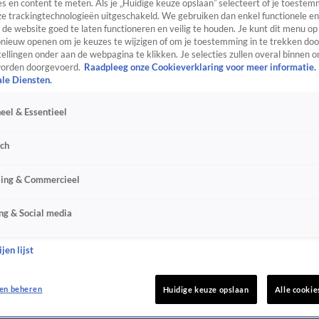
s en content te meten. Als je „Huidige keuze opslaan” selecteert of je toestemm
e trackingtechnologieën uitgeschakeld. We gebruiken dan enkel functionele en
de website goed te laten functioneren en veilig te houden. Je kunt dit menu op
ieuw openen om je keuzes te wijzigen of om je toestemming in te trekken door
ellingen onder aan de webpagina te klikken. Je selecties zullen overal binnen o
orden doorgevoerd.
Raadpleeg onze Cookieverklaring voor meer informatie.
ale Diensten.
eel & Essentieel
sch
sing & Commercieel
ng & Social media
jen lijst
en beheren
Huidige keuze opslaan
Alle cookie