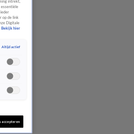
ing intrekt,
 essentiële
 ieder
 op de link
nze Digitale
Bekijk hier
Altijd actief
s accepteren