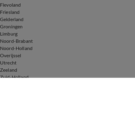
Flevoland
Friesland
Gelderland
Groningen
Limburg
Noord-Brabant
Noord-Holland
Overijssel
Utrecht
Zeeland
Zuid-Holland
Voorwaarden
Over ons
Privacyverklaring
Gebruiksvoorwaarden
Cookieverklaring
Digitale diensten
Cookie instellingen
Upod & Talpa Network