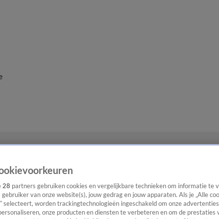
e
ookievoorkeuren
e
28
partners gebruiken cookies en vergelijkbare technieken om informatie te
s gebruiker van onze website(s), jouw gedrag en jouw apparaten. Als je „Alle co
” selecteert, worden trackingtechnologieën ingeschakeld om onze advertenties
personaliseren, onze producten en diensten te verbeteren en om de prestaties 