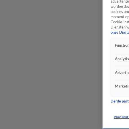
advertentie
worden dez
cookies om 
moment opn
Cookie-inst
Diensten w
onze Digit
Function
Analyti
Adverti
Marketi
Derde parti
Voorkeur