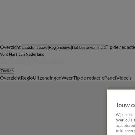
Overzicht
Tip de redacti
Laatste nieuws
Regionieuws
Het beste van Hart
Volg Hart van Nederland
Zoeken
Overzicht
Regio
Uitzendingen
Weer
Tip de redactie
Panel
Video's
Jouw c
Wij en onz
over jou al
accepteren
te kunnen 