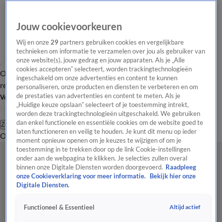
Jouw cookievoorkeuren
Wij en onze
29
partners gebruiken cookies en vergelijkbare
technieken om informatie te verzamelen over jou als gebruiker van
onze website(s), jouw gedrag en jouw apparaten. Als je „Alle
cookies accepteren” selecteert, worden trackingtechnologieën
Overzicht
Tip de
Laatste nieuws
Regionieuws
Het beste van Hart
ingeschakeld om onze advertenties en content te kunnen
redactie
personaliseren, onze producten en diensten te verbeteren en om
de prestaties van advertenties en content te meten. Als je
Volg Hart van Nederland
„Huidige keuze opslaan” selecteert of je toestemming intrekt,
worden deze trackingtechnologieën uitgeschakeld. We gebruiken
dan enkel functionele en essentiële cookies om de website goed te
Zoeken
laten functioneren en veilig te houden. Je kunt dit menu op ieder
Overzicht
Regio
Uitzendingen
Weer
Tip de redactie
Panel
Video's
moment opnieuw openen om je keuzes te wijzigen of om je
toestemming in te trekken door op de link Cookie-instellingen
onder aan de webpagina te klikken. Je selecties zullen overal
binnen onze Digitale Diensten worden doorgevoerd.
Raadpleeg
onze Cookieverklaring voor meer informatie.
Bekijk hier onze
Digitale Diensten.
Altijd actief
Functioneel & Essentieel