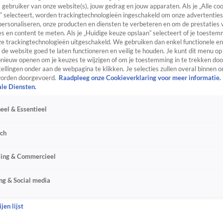
s gebruiker van onze website(s), jouw gedrag en jouw apparaten. Als je „Alle co
” selecteert, worden trackingtechnologieën ingeschakeld om onze advertenties
personaliseren, onze producten en diensten te verbeteren en om de prestaties 
s en content te meten. Als je „Huidige keuze opslaan” selecteert of je toestemm
e trackingtechnologieën uitgeschakeld. We gebruiken dan enkel functionele en
de website goed te laten functioneren en veilig te houden. Je kunt dit menu op
ieuw openen om je keuzes te wijzigen of om je toestemming in te trekken door
ellingen onder aan de webpagina te klikken. Je selecties zullen overal binnen o
orden doorgevoerd.
Raadpleeg onze Cookieverklaring voor meer informatie.
ale Diensten.
eel & Essentieel
sch
sing & Commercieel
ng & Social media
jen lijst