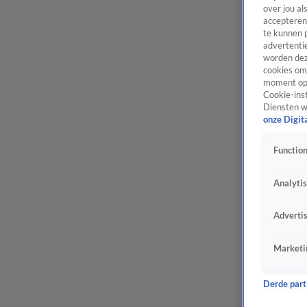
over jou al
accepteren
te kunnen 
advertentie
worden dez
cookies om 
moment opn
Cookie-inst
Diensten w
onze Digit
Function
Analyti
Adverti
Marketi
Derde parti