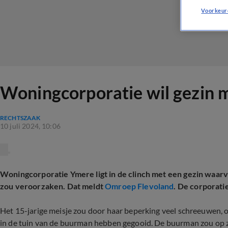
Voorkeur
Woningcorporatie wil gezin me
RECHTSZAAK
10 juli 2024, 10:06
Woningcorporatie Ymere ligt in de clinch met een gezin waarv
zou veroorzaken. Dat meldt
Omroep Flevoland
. De corporati
Het 15-jarige meisje zou door haar beperking veel schreeuwen, 
in de tuin van de buurman hebben gegooid. De buurman zou op z