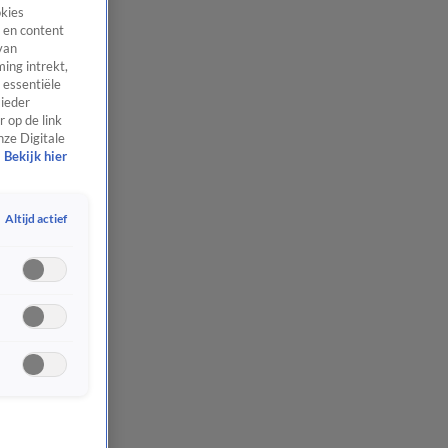
okies
 en content
van
ing intrekt,
 essentiële
 ieder
 op de link
nze Digitale
Bekijk hier
Altijd actief