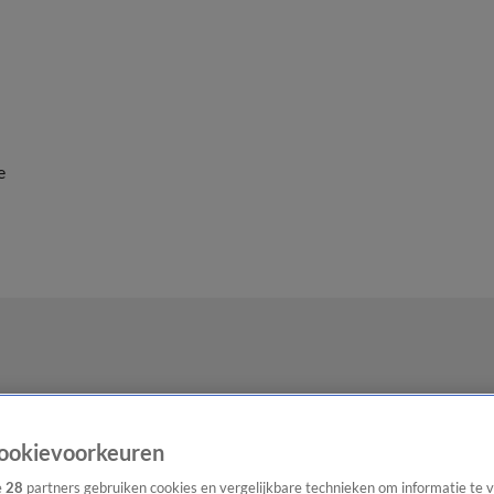
e
ookievoorkeuren
e
28
partners gebruiken cookies en vergelijkbare technieken om informatie te