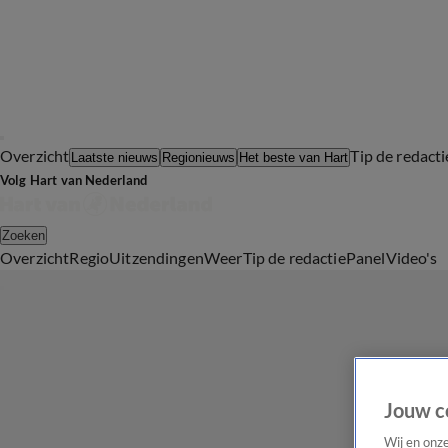
Overzicht
Tip de redacti
Laatste nieuws
Regionieuws
Het beste van Hart
Volg Hart van Nederland
Zoeken
Overzicht
Regio
Uitzendingen
Weer
Tip de redactie
Panel
Video's
Jouw c
Wij en onz