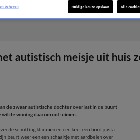
en beheren
Huidige keuze opslaan
Alle cookie
t autistisch meisje uit huis 
an de zwaar autistische dochter overlast in de buurt
e wil de woning daarom ontruimen.
over de schutting klimmen en een keer een bord pasta
ijn beurt weer een een schaaltje met aardbeien over