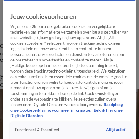
Jouw cookievoorkeuren
Wij en onze
28
partners gebruiken cookies en vergelijkbare
technieken om informatie te verzamelen over jou als gebruiker van
onze website(s), jouw gedrag en jouw apparaten. Als je „Alle
cookies accepteren” selecteert, worden trackingtechnologieën
Overzicht
Tip de
Laatste nieuws
Regionieuws
Het beste van Hart
ingeschakeld om onze advertenties en content te kunnen
redactie
personaliseren, onze producten en diensten te verbeteren en om
de prestaties van advertenties en content te meten. Als je
Volg Hart van Nederland
„Huidige keuze opslaan” selecteert of je toestemming intrekt,
worden deze trackingtechnologieën uitgeschakeld. We gebruiken
dan enkel functionele en essentiële cookies om de website goed te
Zoeken
laten functioneren en veilig te houden. Je kunt dit menu op ieder
Overzicht
Regio
Uitzendingen
Weer
Tip de redactie
Panel
Video's
moment opnieuw openen om je keuzes te wijzigen of om je
toestemming in te trekken door op de link Cookie-instellingen
onder aan de webpagina te klikken. Je selecties zullen overal
binnen onze Digitale Diensten worden doorgevoerd.
Raadpleeg
onze Cookieverklaring voor meer informatie.
Bekijk hier onze
Digitale Diensten.
Altijd actief
Functioneel & Essentieel