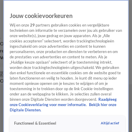
Jouw cookievoorkeuren
Wij en onze
29
partners gebruiken cookies en vergelijkbare
technieken om informatie te verzamelen over jou als gebruiker van
onze website(s), jouw gedrag en jouw apparaten. Als je „Alle
cookies accepteren” selecteert, worden trackingtechnologieën
Overzicht
Tip de
Laatste nieuws
Regionieuws
Het beste van Hart
ingeschakeld om onze advertenties en content te kunnen
redactie
personaliseren, onze producten en diensten te verbeteren en om
de prestaties van advertenties en content te meten. Als je
Volg Hart van Nederland
„Huidige keuze opslaan” selecteert of je toestemming intrekt,
worden deze trackingtechnologieën uitgeschakeld. We gebruiken
dan enkel functionele en essentiële cookies om de website goed te
Zoeken
laten functioneren en veilig te houden. Je kunt dit menu op ieder
Overzicht
Regio
Uitzendingen
Weer
Tip de redactie
Panel
Video's
moment opnieuw openen om je keuzes te wijzigen of om je
toestemming in te trekken door op de link Cookie-instellingen
onder aan de webpagina te klikken. Je selecties zullen overal
binnen onze Digitale Diensten worden doorgevoerd.
Raadpleeg
onze Cookieverklaring voor meer informatie.
Bekijk hier onze
Digitale Diensten.
Altijd actief
Functioneel & Essentieel