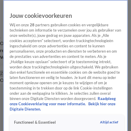
Jouw cookievoorkeuren
Wij en onze
28
partners gebruiken cookies en vergelijkbare
technieken om informatie te verzamelen over jou als gebruiker van
onze website(s), jouw gedrag en jouw apparaten. Als je „Alle
cookies accepteren” selecteert, worden trackingtechnologieën
Overzicht
Tip de
Laatste nieuws
Regionieuws
Het beste van Hart
ingeschakeld om onze advertenties en content te kunnen
redactie
personaliseren, onze producten en diensten te verbeteren en om
de prestaties van advertenties en content te meten. Als je
Volg Hart van Nederland
„Huidige keuze opslaan” selecteert of je toestemming intrekt,
worden deze trackingtechnologieën uitgeschakeld. We gebruiken
dan enkel functionele en essentiële cookies om de website goed te
Zoeken
laten functioneren en veilig te houden. Je kunt dit menu op ieder
Overzicht
Regio
Uitzendingen
Weer
Tip de redactie
Panel
Video's
moment opnieuw openen om je keuzes te wijzigen of om je
toestemming in te trekken door op de link Cookie-instellingen
onder aan de webpagina te klikken. Je selecties zullen overal
binnen onze Digitale Diensten worden doorgevoerd.
Raadpleeg
onze Cookieverklaring voor meer informatie.
Bekijk hier onze
Digitale Diensten.
Altijd actief
Functioneel & Essentieel