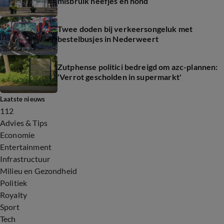
misbruik neefjes en hond
Twee doden bij verkeersongeluk met
bestelbusjes in Nederweert
Zutphense politici bedreigd om azc-plannen:
'Verrot gescholden in supermarkt'
Laatste nieuws
112
Advies & Tips
Economie
Entertainment
Infrastructuur
Milieu en Gezondheid
Politiek
Royalty
Sport
Tech