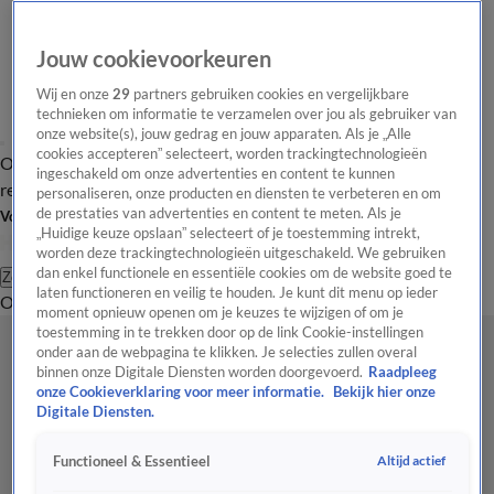
Jouw cookievoorkeuren
Wij en onze
29
partners gebruiken cookies en vergelijkbare
technieken om informatie te verzamelen over jou als gebruiker van
onze website(s), jouw gedrag en jouw apparaten. Als je „Alle
cookies accepteren” selecteert, worden trackingtechnologieën
Overzicht
Tip de
Laatste nieuws
Regionieuws
Het beste van Hart
ingeschakeld om onze advertenties en content te kunnen
redactie
personaliseren, onze producten en diensten te verbeteren en om
de prestaties van advertenties en content te meten. Als je
Volg Hart van Nederland
„Huidige keuze opslaan” selecteert of je toestemming intrekt,
worden deze trackingtechnologieën uitgeschakeld. We gebruiken
dan enkel functionele en essentiële cookies om de website goed te
Zoeken
laten functioneren en veilig te houden. Je kunt dit menu op ieder
Overzicht
Regio
Uitzendingen
Weer
Tip de redactie
Panel
Video's
moment opnieuw openen om je keuzes te wijzigen of om je
toestemming in te trekken door op de link Cookie-instellingen
onder aan de webpagina te klikken. Je selecties zullen overal
binnen onze Digitale Diensten worden doorgevoerd.
Raadpleeg
onze Cookieverklaring voor meer informatie.
Bekijk hier onze
Digitale Diensten.
Altijd actief
Functioneel & Essentieel