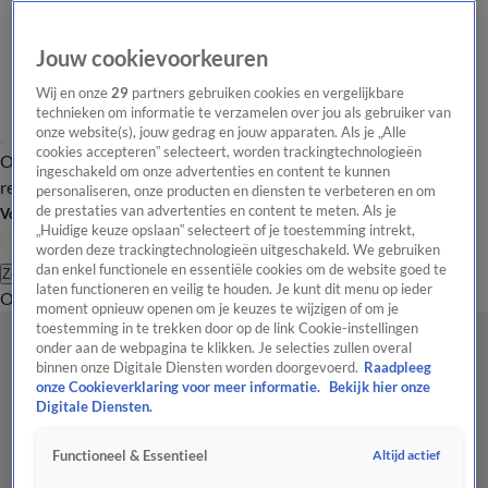
Jouw cookievoorkeuren
Wij en onze
29
partners gebruiken cookies en vergelijkbare
technieken om informatie te verzamelen over jou als gebruiker van
onze website(s), jouw gedrag en jouw apparaten. Als je „Alle
cookies accepteren” selecteert, worden trackingtechnologieën
Overzicht
Tip de
Laatste nieuws
Regionieuws
Het beste van Hart
ingeschakeld om onze advertenties en content te kunnen
redactie
personaliseren, onze producten en diensten te verbeteren en om
de prestaties van advertenties en content te meten. Als je
Volg Hart van Nederland
„Huidige keuze opslaan” selecteert of je toestemming intrekt,
worden deze trackingtechnologieën uitgeschakeld. We gebruiken
dan enkel functionele en essentiële cookies om de website goed te
Zoeken
laten functioneren en veilig te houden. Je kunt dit menu op ieder
Overzicht
Regio
Uitzendingen
Weer
Tip de redactie
Panel
Video's
moment opnieuw openen om je keuzes te wijzigen of om je
toestemming in te trekken door op de link Cookie-instellingen
onder aan de webpagina te klikken. Je selecties zullen overal
binnen onze Digitale Diensten worden doorgevoerd.
Raadpleeg
onze Cookieverklaring voor meer informatie.
Bekijk hier onze
Digitale Diensten.
Altijd actief
Functioneel & Essentieel