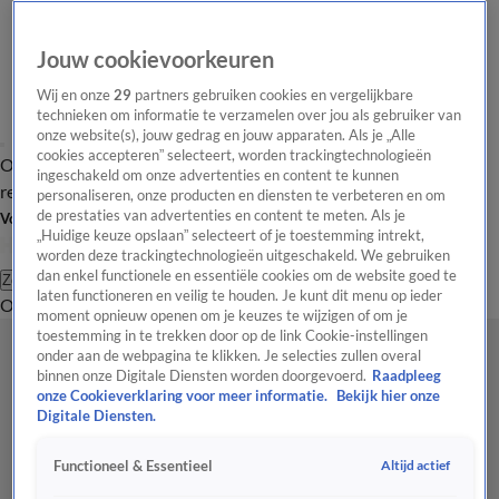
Jouw cookievoorkeuren
Wij en onze
29
partners gebruiken cookies en vergelijkbare
technieken om informatie te verzamelen over jou als gebruiker van
onze website(s), jouw gedrag en jouw apparaten. Als je „Alle
cookies accepteren” selecteert, worden trackingtechnologieën
Overzicht
Tip de
Laatste nieuws
Regionieuws
Het beste van Hart
ingeschakeld om onze advertenties en content te kunnen
redactie
personaliseren, onze producten en diensten te verbeteren en om
de prestaties van advertenties en content te meten. Als je
Volg Hart van Nederland
„Huidige keuze opslaan” selecteert of je toestemming intrekt,
worden deze trackingtechnologieën uitgeschakeld. We gebruiken
dan enkel functionele en essentiële cookies om de website goed te
Zoeken
laten functioneren en veilig te houden. Je kunt dit menu op ieder
Overzicht
Regio
Uitzendingen
Weer
Tip de redactie
Panel
Video's
moment opnieuw openen om je keuzes te wijzigen of om je
toestemming in te trekken door op de link Cookie-instellingen
onder aan de webpagina te klikken. Je selecties zullen overal
binnen onze Digitale Diensten worden doorgevoerd.
Raadpleeg
onze Cookieverklaring voor meer informatie.
Bekijk hier onze
Digitale Diensten.
Altijd actief
Functioneel & Essentieel