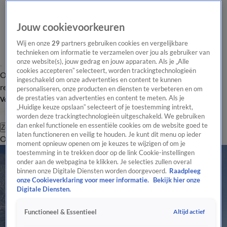
Jouw cookievoorkeuren
Wij en onze
29
partners gebruiken cookies en vergelijkbare
technieken om informatie te verzamelen over jou als gebruiker van
onze website(s), jouw gedrag en jouw apparaten. Als je „Alle
cookies accepteren” selecteert, worden trackingtechnologieën
Overzicht
Tip de
Laatste nieuws
Regionieuws
Het beste van Hart
ingeschakeld om onze advertenties en content te kunnen
redactie
personaliseren, onze producten en diensten te verbeteren en om
de prestaties van advertenties en content te meten. Als je
Volg Hart van Nederland
„Huidige keuze opslaan” selecteert of je toestemming intrekt,
worden deze trackingtechnologieën uitgeschakeld. We gebruiken
dan enkel functionele en essentiële cookies om de website goed te
Zoeken
laten functioneren en veilig te houden. Je kunt dit menu op ieder
Overzicht
Regio
Uitzendingen
Weer
Tip de redactie
Panel
Video's
moment opnieuw openen om je keuzes te wijzigen of om je
toestemming in te trekken door op de link Cookie-instellingen
onder aan de webpagina te klikken. Je selecties zullen overal
binnen onze Digitale Diensten worden doorgevoerd.
Raadpleeg
onze Cookieverklaring voor meer informatie.
Bekijk hier onze
Digitale Diensten.
Altijd actief
Functioneel & Essentieel