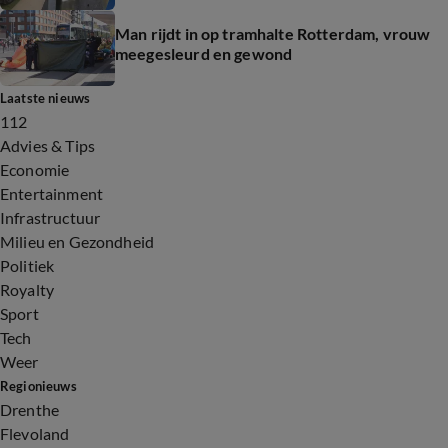
Man rijdt in op tramhalte Rotterdam, vrouw
meegesleurd en gewond
Laatste nieuws
112
Advies & Tips
Economie
Entertainment
Infrastructuur
Milieu en Gezondheid
Politiek
Royalty
Sport
Tech
Weer
Regionieuws
Drenthe
Flevoland