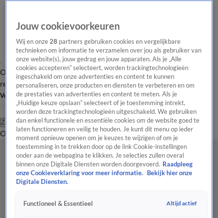
Jouw cookievoorkeuren
Wij en onze
28
partners gebruiken cookies en vergelijkbare
technieken om informatie te verzamelen over jou als gebruiker van
onze website(s), jouw gedrag en jouw apparaten. Als je „Alle
cookies accepteren” selecteert, worden trackingtechnologieën
Overzicht
Tip de
Laatste nieuws
Regionieuws
Het beste van Hart
ingeschakeld om onze advertenties en content te kunnen
redactie
personaliseren, onze producten en diensten te verbeteren en om
de prestaties van advertenties en content te meten. Als je
Volg Hart van Nederland
„Huidige keuze opslaan” selecteert of je toestemming intrekt,
worden deze trackingtechnologieën uitgeschakeld. We gebruiken
dan enkel functionele en essentiële cookies om de website goed te
Zoeken
laten functioneren en veilig te houden. Je kunt dit menu op ieder
Overzicht
Regio
Uitzendingen
Weer
Tip de redactie
Panel
Video's
moment opnieuw openen om je keuzes te wijzigen of om je
toestemming in te trekken door op de link Cookie-instellingen
onder aan de webpagina te klikken. Je selecties zullen overal
binnen onze Digitale Diensten worden doorgevoerd.
Raadpleeg
onze Cookieverklaring voor meer informatie.
Bekijk hier onze
Digitale Diensten.
Altijd actief
Functioneel & Essentieel