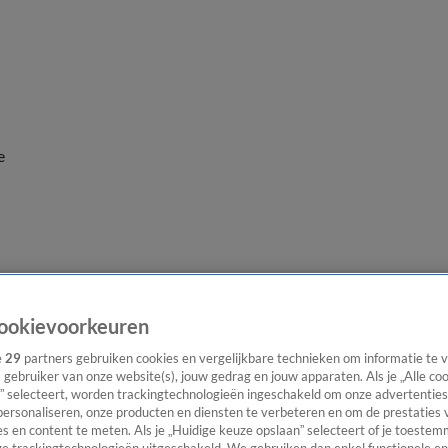
e
ookievoorkeuren
e
29
partners gebruiken cookies en vergelijkbare technieken om informatie te
s gebruiker van onze website(s), jouw gedrag en jouw apparaten. Als je „Alle co
” selecteert, worden trackingtechnologieën ingeschakeld om onze advertenties
personaliseren, onze producten en diensten te verbeteren en om de prestaties 
s en content te meten. Als je „Huidige keuze opslaan” selecteert of je toestemm