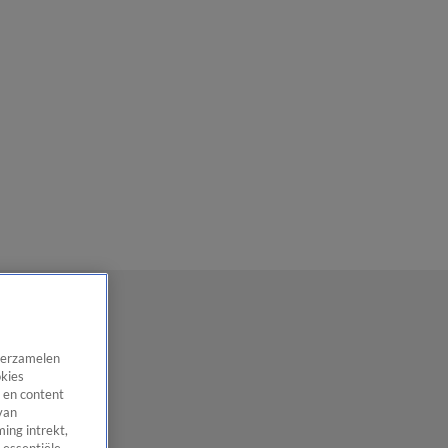
 verzamelen
okies
 en content
van
ing intrekt,