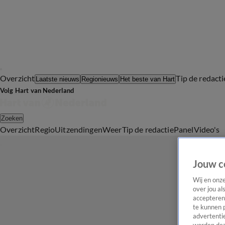
Overzicht
Tip de redacti
Laatste nieuws
Regionieuws
Het beste van Hart
Volg Hart van Nederland
Zoeken
Overzicht
Regio
Uitzendingen
Weer
Tip de redactie
Panel
Video's
Jouw c
Wij en onz
over jou al
accepteren
te kunnen 
advertentie