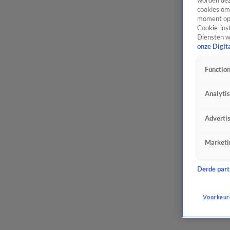
worden dez
cookies om 
moment opn
Cookie-inst
Diensten w
onze Digit
Function
Analyti
Adverti
Marketi
Derde parti
Voorkeur