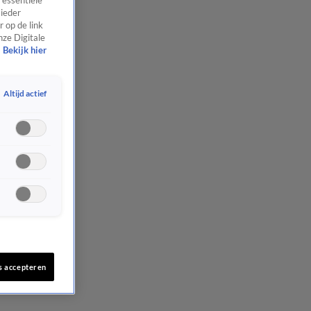
 essentiële
 ieder
 op de link
nze Digitale
Bekijk hier
Altijd actief
s accepteren