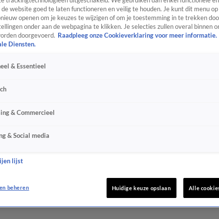
e trackingtechnologieën uitgeschakeld. We gebruiken dan enkel functionele en
de website goed te laten functioneren en veilig te houden. Je kunt dit menu op
ieuw openen om je keuzes te wijzigen of om je toestemming in te trekken door
ellingen onder aan de webpagina te klikken. Je selecties zullen overal binnen o
orden doorgevoerd.
Raadpleeg onze Cookieverklaring voor meer informatie.
ale Diensten.
eel & Essentieel
sch
sing & Commercieel
ng & Social media
jen lijst
en beheren
Huidige keuze opslaan
Alle cookie