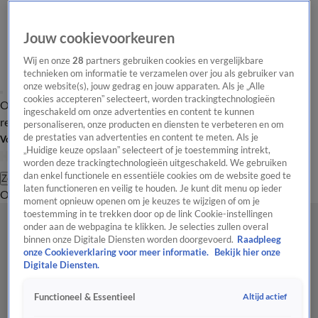
Jouw cookievoorkeuren
Wij en onze
28
partners gebruiken cookies en vergelijkbare
technieken om informatie te verzamelen over jou als gebruiker van
onze website(s), jouw gedrag en jouw apparaten. Als je „Alle
cookies accepteren” selecteert, worden trackingtechnologieën
Overzicht
Tip de
Laatste nieuws
Regionieuws
Het beste van Hart
ingeschakeld om onze advertenties en content te kunnen
redactie
personaliseren, onze producten en diensten te verbeteren en om
de prestaties van advertenties en content te meten. Als je
Volg Hart van Nederland
„Huidige keuze opslaan” selecteert of je toestemming intrekt,
worden deze trackingtechnologieën uitgeschakeld. We gebruiken
dan enkel functionele en essentiële cookies om de website goed te
Zoeken
laten functioneren en veilig te houden. Je kunt dit menu op ieder
Overzicht
Regio
Uitzendingen
Weer
Tip de redactie
Panel
Video's
moment opnieuw openen om je keuzes te wijzigen of om je
toestemming in te trekken door op de link Cookie-instellingen
onder aan de webpagina te klikken. Je selecties zullen overal
binnen onze Digitale Diensten worden doorgevoerd.
Raadpleeg
onze Cookieverklaring voor meer informatie.
Bekijk hier onze
Digitale Diensten.
Altijd actief
Functioneel & Essentieel