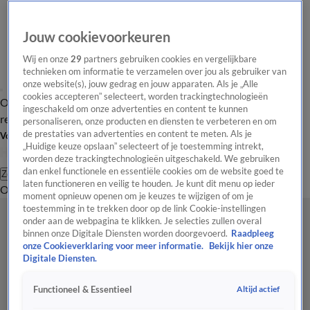
Jouw cookievoorkeuren
Wij en onze
29
partners gebruiken cookies en vergelijkbare
technieken om informatie te verzamelen over jou als gebruiker van
onze website(s), jouw gedrag en jouw apparaten. Als je „Alle
cookies accepteren” selecteert, worden trackingtechnologieën
Overzicht
Tip de
Laatste nieuws
Regionieuws
Het beste van Hart
ingeschakeld om onze advertenties en content te kunnen
redactie
personaliseren, onze producten en diensten te verbeteren en om
de prestaties van advertenties en content te meten. Als je
Volg Hart van Nederland
„Huidige keuze opslaan” selecteert of je toestemming intrekt,
worden deze trackingtechnologieën uitgeschakeld. We gebruiken
dan enkel functionele en essentiële cookies om de website goed te
Zoeken
laten functioneren en veilig te houden. Je kunt dit menu op ieder
Overzicht
Regio
Uitzendingen
Weer
Tip de redactie
Panel
Video's
moment opnieuw openen om je keuzes te wijzigen of om je
toestemming in te trekken door op de link Cookie-instellingen
onder aan de webpagina te klikken. Je selecties zullen overal
binnen onze Digitale Diensten worden doorgevoerd.
Raadpleeg
onze Cookieverklaring voor meer informatie.
Bekijk hier onze
Digitale Diensten.
Altijd actief
Functioneel & Essentieel