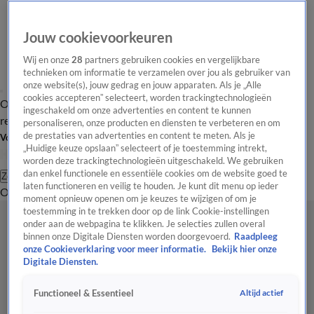
Jouw cookievoorkeuren
Wij en onze
28
partners gebruiken cookies en vergelijkbare
technieken om informatie te verzamelen over jou als gebruiker van
onze website(s), jouw gedrag en jouw apparaten. Als je „Alle
cookies accepteren” selecteert, worden trackingtechnologieën
Overzicht
Tip de
Laatste nieuws
Regionieuws
Het beste van Hart
ingeschakeld om onze advertenties en content te kunnen
redactie
personaliseren, onze producten en diensten te verbeteren en om
de prestaties van advertenties en content te meten. Als je
Volg Hart van Nederland
„Huidige keuze opslaan” selecteert of je toestemming intrekt,
worden deze trackingtechnologieën uitgeschakeld. We gebruiken
dan enkel functionele en essentiële cookies om de website goed te
Zoeken
laten functioneren en veilig te houden. Je kunt dit menu op ieder
Overzicht
Regio
Uitzendingen
Weer
Tip de redactie
Panel
Video's
moment opnieuw openen om je keuzes te wijzigen of om je
toestemming in te trekken door op de link Cookie-instellingen
onder aan de webpagina te klikken. Je selecties zullen overal
binnen onze Digitale Diensten worden doorgevoerd.
Raadpleeg
onze Cookieverklaring voor meer informatie.
Bekijk hier onze
Digitale Diensten.
Altijd actief
Functioneel & Essentieel