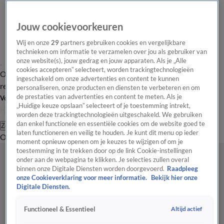
Jouw cookievoorkeuren
Wij en onze
29
partners gebruiken cookies en vergelijkbare
technieken om informatie te verzamelen over jou als gebruiker van
onze website(s), jouw gedrag en jouw apparaten. Als je „Alle
cookies accepteren” selecteert, worden trackingtechnologieën
Overzicht
Tip de
Laatste nieuws
Regionieuws
Het beste van Hart
ingeschakeld om onze advertenties en content te kunnen
redactie
personaliseren, onze producten en diensten te verbeteren en om
de prestaties van advertenties en content te meten. Als je
Volg Hart van Nederland
„Huidige keuze opslaan” selecteert of je toestemming intrekt,
worden deze trackingtechnologieën uitgeschakeld. We gebruiken
dan enkel functionele en essentiële cookies om de website goed te
Zoeken
laten functioneren en veilig te houden. Je kunt dit menu op ieder
Overzicht
Regio
Uitzendingen
Weer
Tip de redactie
Panel
Video's
moment opnieuw openen om je keuzes te wijzigen of om je
toestemming in te trekken door op de link Cookie-instellingen
onder aan de webpagina te klikken. Je selecties zullen overal
binnen onze Digitale Diensten worden doorgevoerd.
Raadpleeg
onze Cookieverklaring voor meer informatie.
Bekijk hier onze
Digitale Diensten.
Altijd actief
Functioneel & Essentieel