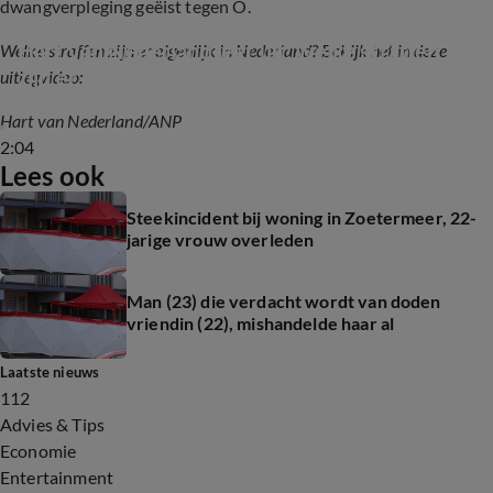
dwangverpleging geëist tegen O.
Hart van Nederland legt uit: welke straffen 
Welke straffen zijn er eigenlijk in Nederland? Bekijk het in deze
zijn er in Nederland?
uitlegvideo:
Hart van Nederland/ANP
2:04
Lees ook
Steekincident bij woning in Zoetermeer, 22-
jarige vrouw overleden
Man (23) die verdacht wordt van doden
vriendin (22), mishandelde haar al
Laatste nieuws
112
Advies & Tips
Economie
Entertainment