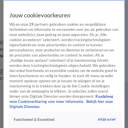
Jouw cookievoorkeuren
Wij en onze
29
partners gebruiken cookies en vergelijkbare
technieken om informatie te verzamelen over jou als gebruiker van
onze website(s), jouw gedrag en jouw apparaten. Als je „Alle
cookies accepteren” selecteert, worden trackingtechnologieën
Overzicht
Tip de
Laatste nieuws
Regionieuws
Het beste van Hart
ingeschakeld om onze advertenties en content te kunnen
redactie
personaliseren, onze producten en diensten te verbeteren en om
de prestaties van advertenties en content te meten. Als je
Volg Hart van Nederland
„Huidige keuze opslaan” selecteert of je toestemming intrekt,
worden deze trackingtechnologieën uitgeschakeld. We gebruiken
dan enkel functionele en essentiële cookies om de website goed te
Zoeken
laten functioneren en veilig te houden. Je kunt dit menu op ieder
Overzicht
Regio
Uitzendingen
Weer
Tip de redactie
Panel
Video's
moment opnieuw openen om je keuzes te wijzigen of om je
toestemming in te trekken door op de link Cookie-instellingen
onder aan de webpagina te klikken. Je selecties zullen overal
binnen onze Digitale Diensten worden doorgevoerd.
Raadpleeg
onze Cookieverklaring voor meer informatie.
Bekijk hier onze
Digitale Diensten.
Altijd actief
Functioneel & Essentieel