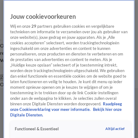
Jouw cookievoorkeuren
Wij en onze
29
partners gebruiken cookies en vergelijkbare
technieken om informatie te verzamelen over jou als gebruiker van
onze website(s), jouw gedrag en jouw apparaten. Als je „Alle
cookies accepteren” selecteert, worden trackingtechnologieën
Overzicht
Tip de
Laatste nieuws
Regionieuws
Het beste van Hart
ingeschakeld om onze advertenties en content te kunnen
redactie
personaliseren, onze producten en diensten te verbeteren en om
de prestaties van advertenties en content te meten. Als je
Volg Hart van Nederland
„Huidige keuze opslaan” selecteert of je toestemming intrekt,
worden deze trackingtechnologieën uitgeschakeld. We gebruiken
dan enkel functionele en essentiële cookies om de website goed te
Zoeken
laten functioneren en veilig te houden. Je kunt dit menu op ieder
Overzicht
Regio
Uitzendingen
Weer
Tip de redactie
Panel
Video's
moment opnieuw openen om je keuzes te wijzigen of om je
toestemming in te trekken door op de link Cookie-instellingen
onder aan de webpagina te klikken. Je selecties zullen overal
binnen onze Digitale Diensten worden doorgevoerd.
Raadpleeg
onze Cookieverklaring voor meer informatie.
Bekijk hier onze
Digitale Diensten.
Altijd actief
Functioneel & Essentieel