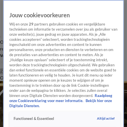
Jouw cookievoorkeuren
Wij en onze
29
partners gebruiken cookies en vergelijkbare
technieken om informatie te verzamelen over jou als gebruiker van
onze website(s), jouw gedrag en jouw apparaten. Als je „Alle
cookies accepteren” selecteert, worden trackingtechnologieën
Overzicht
Tip de
Laatste nieuws
Regionieuws
Het beste van Hart
ingeschakeld om onze advertenties en content te kunnen
redactie
personaliseren, onze producten en diensten te verbeteren en om
de prestaties van advertenties en content te meten. Als je
Volg Hart van Nederland
„Huidige keuze opslaan” selecteert of je toestemming intrekt,
worden deze trackingtechnologieën uitgeschakeld. We gebruiken
dan enkel functionele en essentiële cookies om de website goed te
Zoeken
laten functioneren en veilig te houden. Je kunt dit menu op ieder
Overzicht
Regio
Uitzendingen
Weer
Tip de redactie
Panel
Video's
moment opnieuw openen om je keuzes te wijzigen of om je
toestemming in te trekken door op de link Cookie-instellingen
onder aan de webpagina te klikken. Je selecties zullen overal
binnen onze Digitale Diensten worden doorgevoerd.
Raadpleeg
onze Cookieverklaring voor meer informatie.
Bekijk hier onze
Digitale Diensten.
Altijd actief
Functioneel & Essentieel