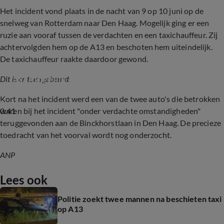
Het incident vond plaats in de nacht van 9 op 10 juni op de
snelweg van Rotterdam naar Den Haag. Mogelijk ging er een
ruzie aan vooraf tussen de verdachten en een taxichauffeur. Zij
achtervolgden hem op de A13 en beschoten hem uiteindelijk.
De taxichauffeur raakte daardoor gewond.
Taxi mogelijk onder vuur genomen op A13
Dit is er toen gebeurd:
Kort na het incident werd een van de twee auto's die betrokken
0:41
waren bij het incident "onder verdachte omstandigheden"
teruggevonden aan de Binckhorstlaan in Den Haag. De precieze
toedracht van het voorval wordt nog onderzocht.
ANP
Lees ook
Politie zoekt twee mannen na beschieten taxi
op A13