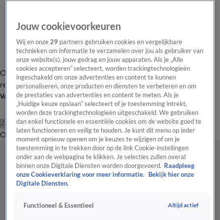
Jouw cookievoorkeuren
Wij en onze
29
partners gebruiken cookies en vergelijkbare
technieken om informatie te verzamelen over jou als gebruiker van
onze website(s), jouw gedrag en jouw apparaten. Als je „Alle
cookies accepteren” selecteert, worden trackingtechnologieën
Overzicht
Tip de
Laatste nieuws
Regionieuws
Het beste van Hart
ingeschakeld om onze advertenties en content te kunnen
redactie
personaliseren, onze producten en diensten te verbeteren en om
de prestaties van advertenties en content te meten. Als je
Volg Hart van Nederland
„Huidige keuze opslaan” selecteert of je toestemming intrekt,
worden deze trackingtechnologieën uitgeschakeld. We gebruiken
dan enkel functionele en essentiële cookies om de website goed te
Zoeken
laten functioneren en veilig te houden. Je kunt dit menu op ieder
Overzicht
Regio
Uitzendingen
Weer
Tip de redactie
Panel
Video's
moment opnieuw openen om je keuzes te wijzigen of om je
toestemming in te trekken door op de link Cookie-instellingen
onder aan de webpagina te klikken. Je selecties zullen overal
binnen onze Digitale Diensten worden doorgevoerd.
Raadpleeg
onze Cookieverklaring voor meer informatie.
Bekijk hier onze
Digitale Diensten.
Altijd actief
Functioneel & Essentieel