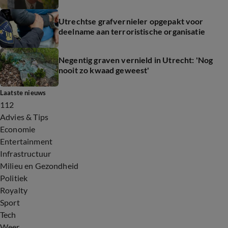
Utrechtse grafvernieler opgepakt voor
deelname aan terroristische organisatie
Negentig graven vernield in Utrecht: 'Nog
nooit zo kwaad geweest'
Laatste nieuws
112
Advies & Tips
Economie
Entertainment
Infrastructuur
Milieu en Gezondheid
Politiek
Royalty
Sport
Tech
Weer