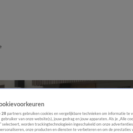
e
ookievoorkeuren
e
28
partners gebruiken cookies en vergelijkbare technieken om informatie te
s gebruiker van onze website(s), jouw gedrag en jouw apparaten. Als je „Alle co
” selecteert, worden trackingtechnologieën ingeschakeld om onze advertenties
personaliseren, onze producten en diensten te verbeteren en om de prestaties 