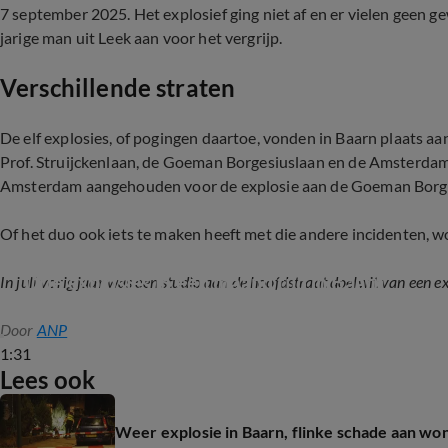
7 september 2025. Het explosief ging niet af en er vielen geen ge
jarige man uit Leek aan voor het vergrijp.
Verschillende straten
De elf explosies, of pogingen daartoe, vonden in Baarn plaats aan
Prof. Struijckenlaan, de Goeman Borgesiuslaan en de Amsterdam
Amsterdam aangehouden voor de explosie aan de Goeman Borges
Of het duo ook iets te maken heeft met die andere incidenten, 
Drie explosies in één maand tijd in Baarn
In juli vorig jaar was een studio aan de hoofdstraat doelwit van een ex
Door
ANP
1:31
Lees ook
Weer explosie in Baarn, flinke schade aan wo