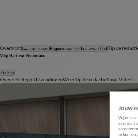
Overzicht
Tip de redacti
Laatste nieuws
Regionieuws
Het beste van Hart
Volg Hart van Nederland
Zoeken
Overzicht
Regio
Uitzendingen
Weer
Tip de redactie
Panel
Video's
Jouw c
Wij en onz
over jou al
accepteren
te kunnen 