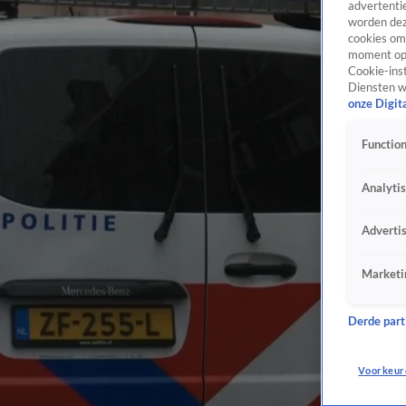
advertentie
worden dez
cookies om 
moment opn
Cookie-inst
Diensten w
onze Digit
Function
Analyti
Adverti
Marketi
Derde parti
Voorkeur