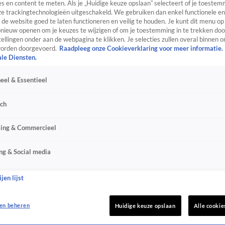
s en content te meten. Als je „Huidige keuze opslaan” selecteert of je toestemm
e trackingtechnologieën uitgeschakeld. We gebruiken dan enkel functionele en
de website goed te laten functioneren en veilig te houden. Je kunt dit menu op
ieuw openen om je keuzes te wijzigen of om je toestemming in te trekken door
ellingen onder aan de webpagina te klikken. Je selecties zullen overal binnen o
orden doorgevoerd.
Raadpleeg onze Cookieverklaring voor meer informatie.
ale Diensten.
eel & Essentieel
sch
sing & Commercieel
ng & Social media
jen lijst
en beheren
Huidige keuze opslaan
Alle cookie