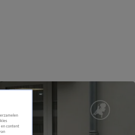
 verzamelen
okies
 en content
van