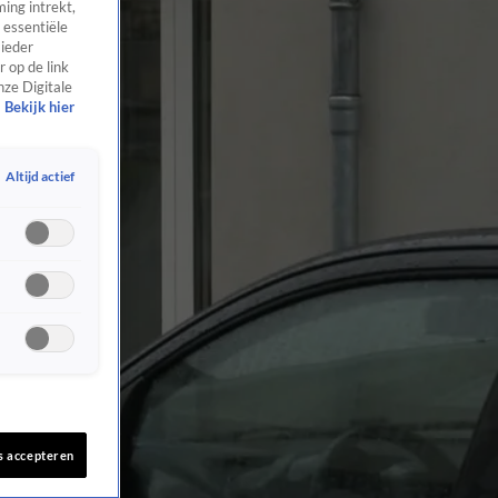
ing intrekt,
 essentiële
 ieder
 op de link
nze Digitale
Bekijk hier
Altijd actief
s accepteren