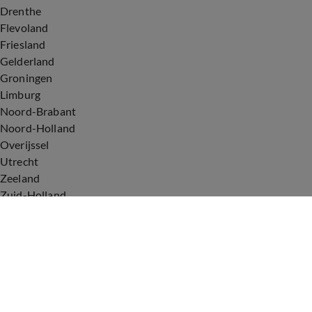
Drenthe
Flevoland
Friesland
Gelderland
Groningen
Limburg
Noord-Brabant
Noord-Holland
Overijssel
Utrecht
Zeeland
Zuid-Holland
Voorwaarden
Over ons
Privacyverklaring
Gebruiksvoorwaarden
Cookieverklaring
Digitale diensten
Cookie instellingen