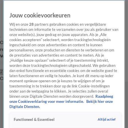
Jouw cookievoorkeuren
Wij en onze
28
partners gebruiken cookies en vergelijkbare
technieken om informatie te verzamelen over jou als gebruiker van
onze website(s), jouw gedrag en jouw apparaten. Als je „Alle
cookies accepteren” selecteert, worden trackingtechnologieën
Overzicht
Tip de
Laatste nieuws
Regionieuws
Het beste van Hart
ingeschakeld om onze advertenties en content te kunnen
redactie
personaliseren, onze producten en diensten te verbeteren en om
de prestaties van advertenties en content te meten. Als je
Volg Hart van Nederland
„Huidige keuze opslaan” selecteert of je toestemming intrekt,
worden deze trackingtechnologieën uitgeschakeld. We gebruiken
dan enkel functionele en essentiële cookies om de website goed te
Zoeken
laten functioneren en veilig te houden. Je kunt dit menu op ieder
Overzicht
Regio
Uitzendingen
Weer
Tip de redactie
Panel
Video's
moment opnieuw openen om je keuzes te wijzigen of om je
toestemming in te trekken door op de link Cookie-instellingen
onder aan de webpagina te klikken. Je selecties zullen overal
binnen onze Digitale Diensten worden doorgevoerd.
Raadpleeg
onze Cookieverklaring voor meer informatie.
Bekijk hier onze
Digitale Diensten.
Altijd actief
Functioneel & Essentieel