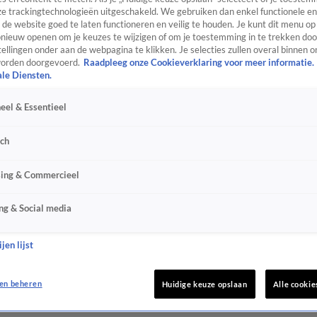
e trackingtechnologieën uitgeschakeld. We gebruiken dan enkel functionele en
de website goed te laten functioneren en veilig te houden. Je kunt dit menu op
ieuw openen om je keuzes te wijzigen of om je toestemming in te trekken door
ellingen onder aan de webpagina te klikken. Je selecties zullen overal binnen o
orden doorgevoerd.
Raadpleeg onze Cookieverklaring voor meer informatie.
ale Diensten.
eel & Essentieel
sch
sing & Commercieel
ng & Social media
jen lijst
en beheren
Huidige keuze opslaan
Alle cookie