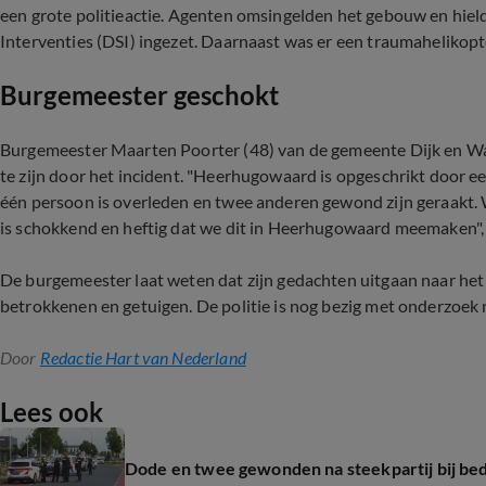
een grote politieactie. Agenten omsingelden het gebouw en hiel
Interventies (DSI) ingezet. Daarnaast was er een traumahelikopt
Burgemeester geschokt
Burgemeester Maarten Poorter (48) van de gemeente Dijk en Wa
te zijn door het incident. "Heerhugowaard is opgeschrikt door ee
één persoon is overleden en twee anderen gewond zijn geraakt. 
is schokkend en heftig dat we dit in Heerhugowaard meemaken", 
De burgemeester laat weten dat zijn gedachten uitgaan naar het
betrokkenen en getuigen. De politie is nog bezig met onderzoek 
Door
Redactie Hart van Nederland
Lees ook
Dode en twee gewonden na steekpartij bij be