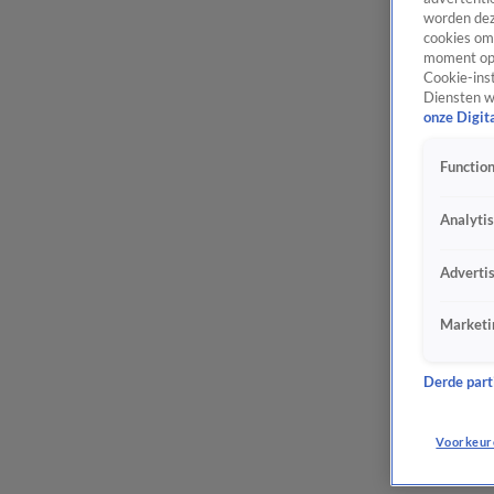
worden dez
cookies om 
moment opn
Cookie-inst
Diensten w
onze Digit
Function
Analyti
Adverti
Marketi
Derde parti
Voorkeur