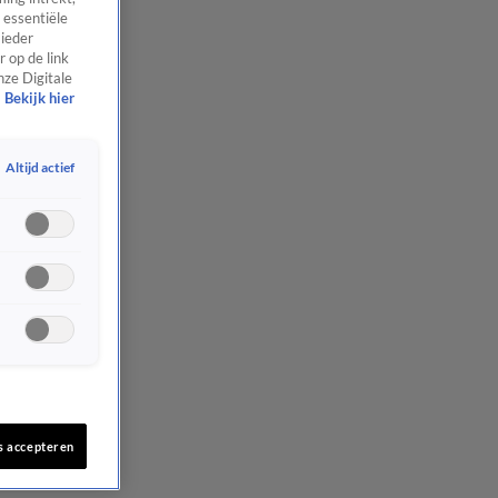
 essentiële
 ieder
 op de link
nze Digitale
Bekijk hier
Altijd actief
s accepteren