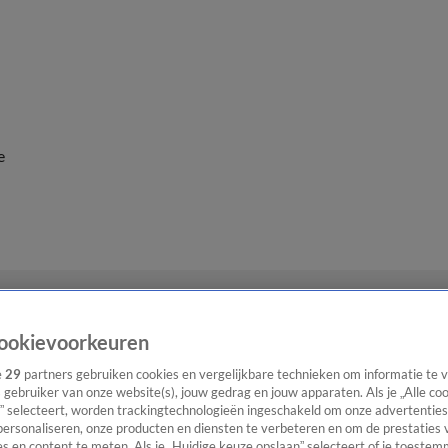
e
ookievoorkeuren
e
29
partners gebruiken cookies en vergelijkbare technieken om informatie te
s gebruiker van onze website(s), jouw gedrag en jouw apparaten. Als je „Alle co
” selecteert, worden trackingtechnologieën ingeschakeld om onze advertenties
personaliseren, onze producten en diensten te verbeteren en om de prestaties 
s en content te meten. Als je „Huidige keuze opslaan” selecteert of je toestemm