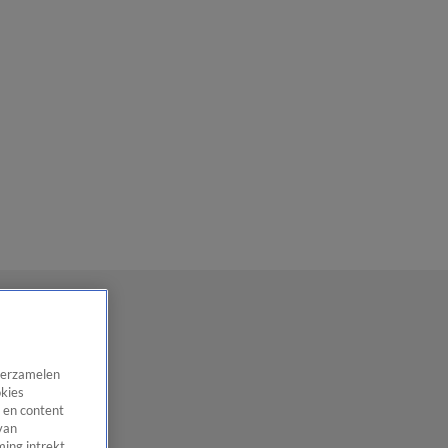
 verzamelen
okies
 en content
van
ing intrekt,