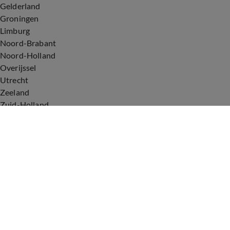
Gelderland
Groningen
Limburg
Noord-Brabant
Noord-Holland
Overijssel
Utrecht
Zeeland
Zuid-Holland
Voorwaarden
Over ons
Privacyverklaring
Gebruiksvoorwaarden
Cookieverklaring
Digitale diensten
Cookie instellingen
Upod & Talpa Network
Adverteren
Vacatures