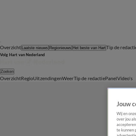
Overzicht
Tip de redacti
Laatste nieuws
Regionieuws
Het beste van Hart
Volg Hart van Nederland
Zoeken
Overzicht
Regio
Uitzendingen
Weer
Tip de redactie
Panel
Video's
Jouw c
Wij en onz
over jou al
accepteren
te kunnen 
advertentie