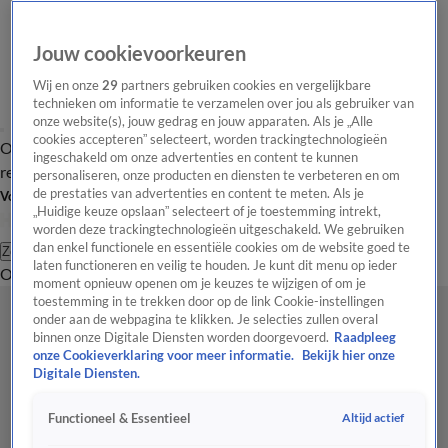
Jouw cookievoorkeuren
Wij en onze
29
partners gebruiken cookies en vergelijkbare
technieken om informatie te verzamelen over jou als gebruiker van
onze website(s), jouw gedrag en jouw apparaten. Als je „Alle
cookies accepteren” selecteert, worden trackingtechnologieën
Overzicht
Tip de
Laatste nieuws
Regionieuws
Het beste van Hart
ingeschakeld om onze advertenties en content te kunnen
redactie
personaliseren, onze producten en diensten te verbeteren en om
de prestaties van advertenties en content te meten. Als je
Volg Hart van Nederland
„Huidige keuze opslaan” selecteert of je toestemming intrekt,
worden deze trackingtechnologieën uitgeschakeld. We gebruiken
dan enkel functionele en essentiële cookies om de website goed te
Zoeken
laten functioneren en veilig te houden. Je kunt dit menu op ieder
Overzicht
Regio
Uitzendingen
Weer
Tip de redactie
Panel
Video's
moment opnieuw openen om je keuzes te wijzigen of om je
toestemming in te trekken door op de link Cookie-instellingen
onder aan de webpagina te klikken. Je selecties zullen overal
binnen onze Digitale Diensten worden doorgevoerd.
Raadpleeg
onze Cookieverklaring voor meer informatie.
Bekijk hier onze
Digitale Diensten.
Altijd actief
Functioneel & Essentieel