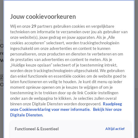
Jouw cookievoorkeuren
Wij en onze
29
partners gebruiken cookies en vergelijkbare
technieken om informatie te verzamelen over jou als gebruiker van
onze website(s), jouw gedrag en jouw apparaten. Als je „Alle
cookies accepteren” selecteert, worden trackingtechnologieën
Overzicht
Tip de
Laatste nieuws
Regionieuws
Het beste van Hart
ingeschakeld om onze advertenties en content te kunnen
redactie
personaliseren, onze producten en diensten te verbeteren en om
de prestaties van advertenties en content te meten. Als je
Volg Hart van Nederland
„Huidige keuze opslaan” selecteert of je toestemming intrekt,
worden deze trackingtechnologieën uitgeschakeld. We gebruiken
dan enkel functionele en essentiële cookies om de website goed te
Zoeken
laten functioneren en veilig te houden. Je kunt dit menu op ieder
Overzicht
Regio
Uitzendingen
Weer
Tip de redactie
Panel
Video's
moment opnieuw openen om je keuzes te wijzigen of om je
toestemming in te trekken door op de link Cookie-instellingen
onder aan de webpagina te klikken. Je selecties zullen overal
binnen onze Digitale Diensten worden doorgevoerd.
Raadpleeg
onze Cookieverklaring voor meer informatie.
Bekijk hier onze
Digitale Diensten.
Altijd actief
Functioneel & Essentieel